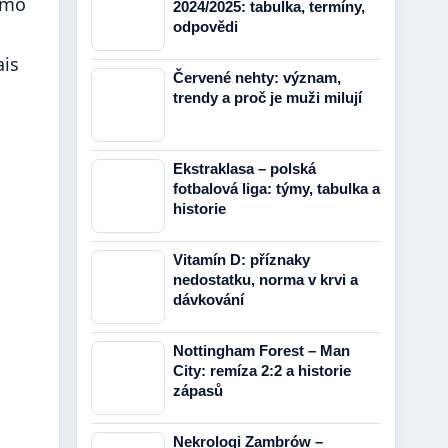
ximo
2024/2025: tabulka, termíny,
odpovědi
ais
Červené nehty: význam,
trendy a proč je muži milují
Ekstraklasa – polská
fotbalová liga: týmy, tabulka a
historie
Vitamín D: příznaky
nedostatku, norma v krvi a
dávkování
Nottingham Forest – Man
City: remíza 2:2 a historie
zápasů
Nekrologi Zambrów –