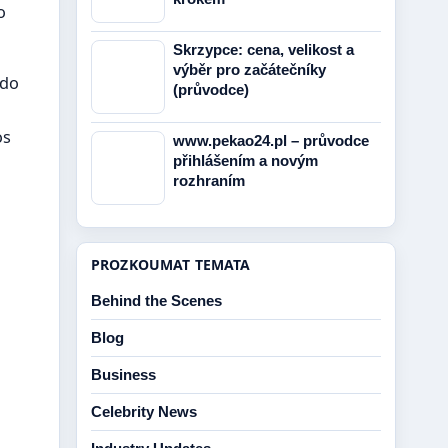
o
Skrzypce: cena, velikost a
výběr pro začátečníky
ado
(průvodce)
os
www.pekao24.pl – průvodce
přihlášením a novým
rozhraním
PROZKOUMAT TEMATA
Behind the Scenes
Blog
Business
Celebrity News