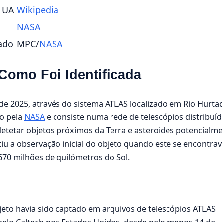
6 UA
Wikipedia
NASA
mado
MPC/
NASA
Como Foi Identificada
 de 2025, através do sistema ATLAS localizado em Rio Hurta
do pela
NASA
e consiste numa rede de telescópios distribuí
etetar objetos próximos da Terra e asteroides potencialm
tiu a observação inicial do objeto quando este se encontra
670 milhões de quilómetros do Sol.
eto havia sido captado em arquivos de telescópios ATLAS