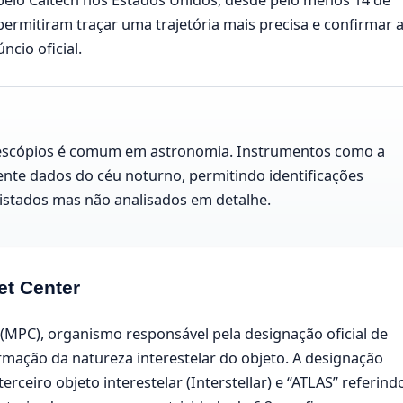
pelo Caltech nos Estados Unidos, desde pelo menos 14 de
permitiram traçar uma trajetória mais precisa e confirmar 
cio oficial.
elescópios é comum em astronomia. Instrumentos como a
ente dados do céu noturno, permitindo identificações
gistados mas não analisados em detalhe.
et Center
r (MPC), organismo responsável pela designação oficial de
rmação da natureza interestelar do objeto. A designação
terceiro objeto interestelar (Interstellar) e “ATLAS” referind