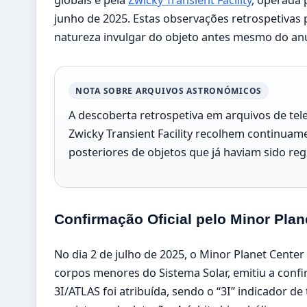
globais e pela
Zwicky Transient Facility
, operada 
junho de 2025. Estas observações retrospetivas 
natureza invulgar do objeto antes mesmo do anún
NOTA SOBRE ARQUIVOS ASTRONÓMICOS
A descoberta retrospetiva em arquivos de t
Zwicky Transient Facility recolhem continuam
posteriores de objetos que já haviam sido re
Confirmação Oficial pelo Minor Plan
No dia 2 de julho de 2025, o Minor Planet Cente
corpos menores do Sistema Solar, emitiu a confi
3I/ATLAS foi atribuída, sendo o “3I” indicador de 