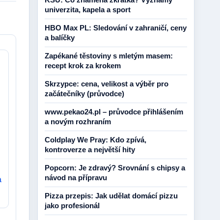
univerzita, kapela a sport
HBO Max PL: Sledování v zahraničí, ceny
a balíčky
Zapékané těstoviny s mletým masem:
recept krok za krokem
Skrzypce: cena, velikost a výběr pro
začátečníky (průvodce)
www.pekao24.pl – průvodce přihlášením
a novým rozhraním
Coldplay We Pray: Kdo zpívá,
kontroverze a největší hity
Popcorn: Je zdravý? Srovnání s chipsy a
návod na přípravu
a
Pizza przepis: Jak udělat domácí pizzu
jako profesionál