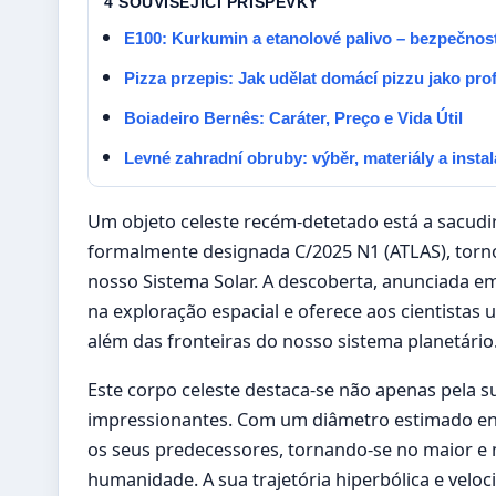
4 SOUVISEJICI PRISPEVKY
E100: Kurkumin a etanolové palivo – bezpečnost
Pizza przepis: Jak udělat domácí pizzu jako pro
Boiadeiro Bernês: Caráter, Preço e Vida Útil
Levné zahradní obruby: výběr, materiály a insta
Um objeto celeste recém-detetado está a sacudi
formalmente designada C/2025 N1 (ATLAS), tornou
nosso Sistema Solar. A descoberta, anunciada e
na exploração espacial e oferece aos cientistas
além das fronteiras do nosso sistema planetário
Este corpo celeste destaca-se não apenas pela 
impressionantes. Com um diâmetro estimado entr
os seus predecessores, tornando-se no maior e m
humanidade. A sua trajetória hiperbólica e vel