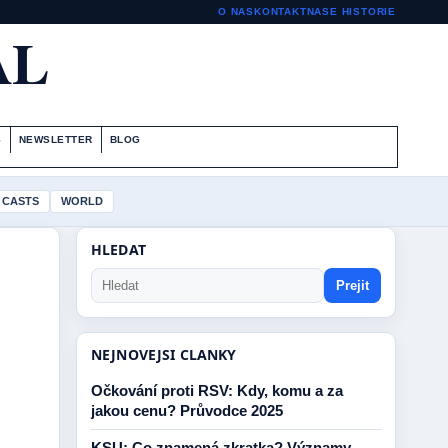
O NAS
KONTAKT
NASE HISTORIE
AL
S
NEWSLETTER
BLOG
 CASTS
WORLD
HLEDAT
Prejit
NEJNOVEJSI CLANKY
Očkování proti RSV: Kdy, komu a za
jakou cenu? Průvodce 2025
KSU: Co znamená zkratka? Významy