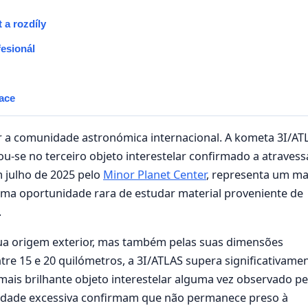
 a rozdíly
fesionál
lace
r a comunidade astronómica internacional. A kometa 3I/AT
-se no terceiro objeto interestelar confirmado a atravess
m julho de 2025 pelo
Minor Planet Center
, representa um m
 uma oportunidade rara de estudar material proveniente de
.
sua origem exterior, mas também pelas suas dimensões
e 15 e 20 quilómetros, a 3I/ATLAS supera significativame
ais brilhante objeto interestelar alguma vez observado pe
ocidade excessiva confirmam que não permanece preso à