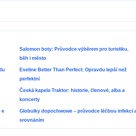
Salomon boty: Průvodce výběrem pro turistiku,
běh i město
ndu
Eveline Better Than Perfect: Opravdu lepší než
perfektní
Česká kapela Traktor: historie, členové, alba a
koncerty
 e
Globulky dopochwowe – průvodce léčbou infekcí 
srovnáním