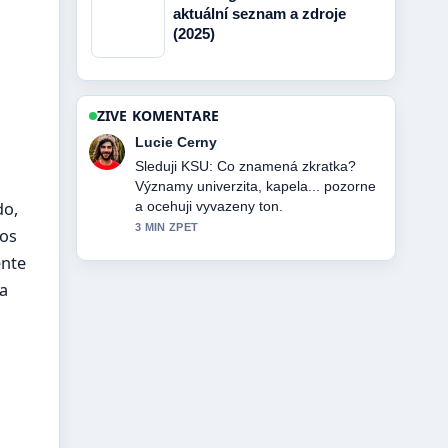
aktuální seznam a zdroje
(2025)
ZIVE KOMENTARE
Martin Prochazka
Uzitecny kontext k HBO Max PL:
Sledování v zahraničí, ceny.... Prosim
do,
pokracujte v prubeznych aktualizacich.
5 MIN ZPET
dos
ente
va