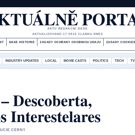
KTUÁLNĚ PORT
AKTU REDAKCNI DESK
AKTUALIZOVANO 17:59
16 CLANKU DNES
KT
NASE HISTORIE
ZASADY OCHRANY OSOBNICH UDAJU
ZASADY COOKIE
INDUSTRY UPDATES
LOCAL
MOVIE CASTS
POLITICS
TECH
TV
 – Descoberta,
s Interestelares
LUCIE CERNY