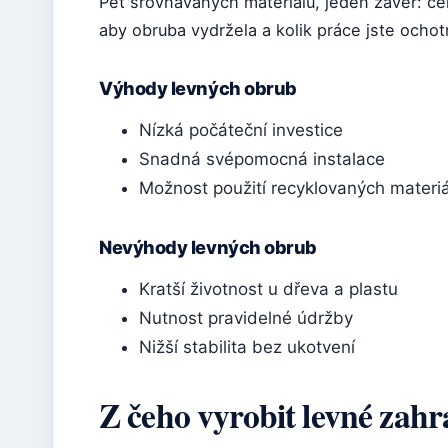
Pět srovnávaných materiálů, jeden závěr: cen
aby obruba vydržela a kolik práce jste ochot
Výhody levných obrub
Nízká počáteční investice
Snadná svépomocná instalace
Možnost použití recyklovaných materi
Nevýhody levných obrub
Kratší životnost u dřeva a plastu
Nutnost pravidelné údržby
Nižší stabilita bez ukotvení
Z čeho vyrobit levné zah