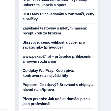
univerzita, kapela a sport
HBO Max PL: Sledování v zahraničí, ceny
a balíčky
Zapékané těstoviny s mletým masem:
recept krok za krokem
Skrzypce: cena, velikost a výběr pro
začátečníky (průvodce)
www.pekao24.pl – průvodce přihlášením
a novým rozhraním
Coldplay We Pray: Kdo zpívá,
kontroverze a největší hity
Popcorn: Je zdravý? Srovnání s chipsy a
návod na přípravu
Pizza przepis: Jak udělat domácí pizzu
jako profesionál