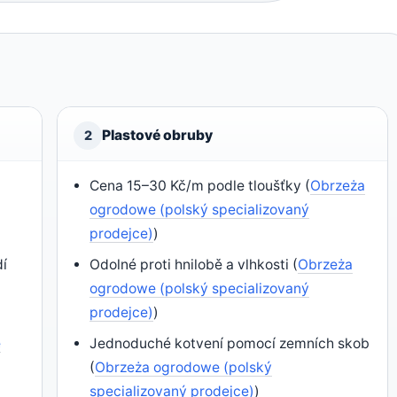
Plastové obruby
2
Cena 15–30 Kč/m podle tloušťky (
Obrzeża
ogrodowe (polský specializovaný
prodejce)
)
dí
Odolné proti hnilobě a vlhkosti (
Obrzeża
ogrodowe (polský specializovaný
prodejce)
)
e
Jednoduché kotvení pomocí zemních skob
(
Obrzeża ogrodowe (polský
specializovaný prodejce)
)