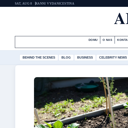
SAT, AUG 8
RANNI VYDANI
CESTINA
A
DOMU
O NAS
KONTA
BEHIND THE SCENES
BLOG
BUSINESS
CELEBRITY NEWS