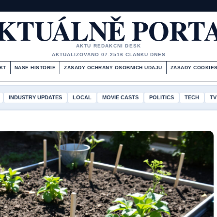
KTUÁLNĚ PORT
AKTU REDAKCNI DESK
AKTUALIZOVANO 07:25
16 CLANKU DNES
KT
NASE HISTORIE
ZASADY OCHRANY OSOBNICH UDAJU
ZASADY COOKIE
INDUSTRY UPDATES
LOCAL
MOVIE CASTS
POLITICS
TECH
TV