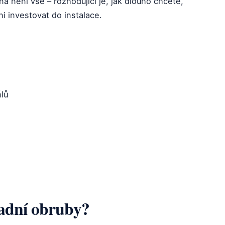
a není vše – rozhodující je, jak dlouho chcete,
ni investovat do instalace.
álů
radní obruby?