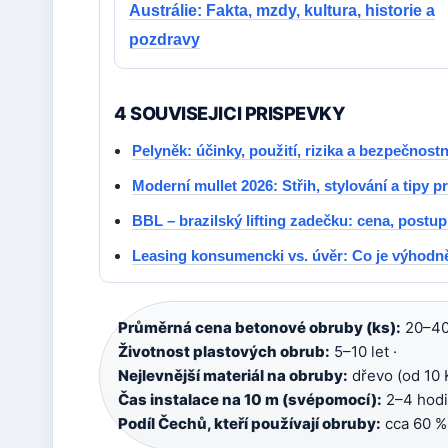
Austrálie: Fakta, mzdy, kultura, historie a
pozdravy
4 SOUVISEJICI PRISPEVKY
Pelyněk: účinky, použití, rizika a bezpečnostn
Moderní mullet 2026: Střih, stylování a tipy 
BBL – brazilský lifting zadečku: cena, postup,
Leasing konsumencki vs. úvěr: Co je výhodně
Průměrná cena betonové obruby (ks):
20–40 
Životnost plastových obrub:
5–10 let ·
Nejlevnější materiál na obruby:
dřevo (od 10 
Čas instalace na 10 m (svépomocí):
2–4 hodi
Podíl Čechů, kteří používají obruby:
cca 60 %