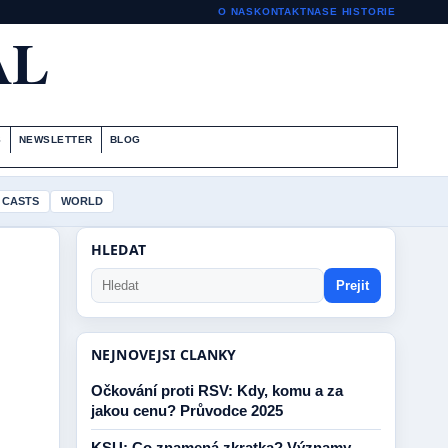
O NAS
KONTAKT
NASE HISTORIE
AL
S
NEWSLETTER
BLOG
 CASTS
WORLD
HLEDAT
Prejit
NEJNOVEJSI CLANKY
Očkování proti RSV: Kdy, komu a za
jakou cenu? Průvodce 2025
KSU: Co znamená zkratka? Významy