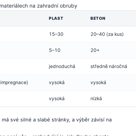
 materiálech na zahradní obruby
PLAST
BETON
15–30
20–40 (za kus)
5–10
20+
jednoduchá
středně náročná
á impregnace)
vysoká
vysoká
vysoká
nízká
 má své silné a slabé stránky, a výběr závisí na