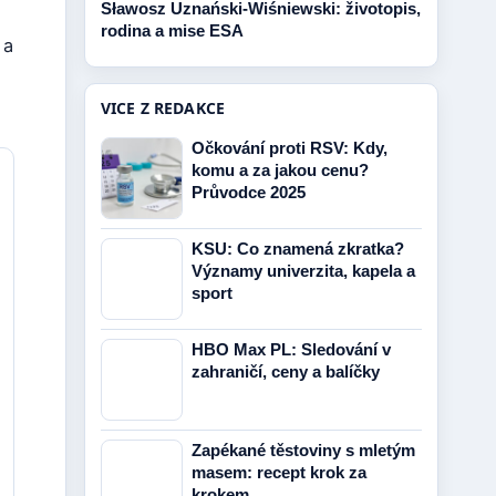
Sławosz Uznański-Wiśniewski: životopis,
rodina a mise ESA
 a
VICE Z REDAKCE
Očkování proti RSV: Kdy,
komu a za jakou cenu?
Průvodce 2025
KSU: Co znamená zkratka?
Významy univerzita, kapela a
sport
HBO Max PL: Sledování v
zahraničí, ceny a balíčky
Zapékané těstoviny s mletým
masem: recept krok za
krokem