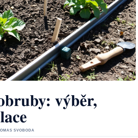
obruby: výběr,
alace
 TOMAS SVOBODA