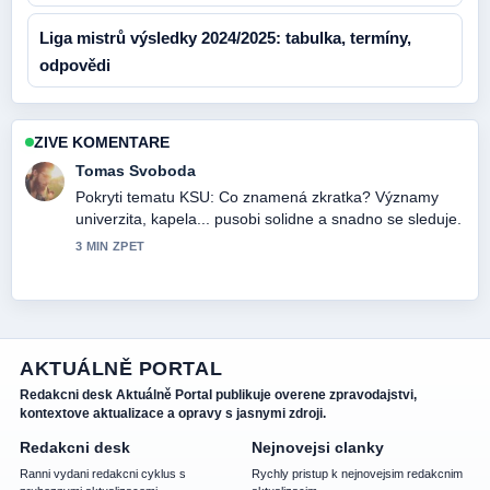
Liga mistrů výsledky 2024/2025: tabulka, termíny,
odpovědi
ZIVE KOMENTARE
Tomas Svoboda
Pokryti tematu KSU: Co znamená zkratka? Významy
univerzita, kapela... pusobi solidne a snadno se sleduje.
3 MIN ZPET
AKTUÁLNĚ PORTAL
Redakcni desk Aktuálně Portal publikuje overene zpravodajstvi,
kontextove aktualizace a opravy s jasnymi zdroji.
Redakcni desk
Nejnovejsi clanky
Ranni vydani redakcni cyklus s
Rychly pristup k nejnovejsim redakcnim