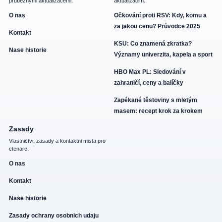
prubeznymi aktualizacemi.
aktualizacim.
O nas
Očkování proti RSV: Kdy, komu a
za jakou cenu? Průvodce 2025
Kontakt
KSU: Co znamená zkratka?
Nase historie
Významy univerzita, kapela a sport
HBO Max PL: Sledování v
zahraničí, ceny a balíčky
Zapékané těstoviny s mletým
masem: recept krok za krokem
Zasady
Vlastnictvi, zasady a kontaktni mista pro
ctenare.
O nas
Kontakt
Nase historie
Zasady ochrany osobnich udaju