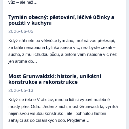
vůz – ale než…
Tymián obecný: pěstování, léčivé účinky a
použití v kuchyni
2026-06-05
Když sáhnete po větvičce tymiánu, možná vás překvapí,
že tahle nenápadná bylinka snese víc, než byste čekali –
sucho, zimu i chudou půdu, a přitom vám nabídne víc než
jen aroma do…
Most Grunwaldzki: historie, unikátní
konstrukce a rekonstrukce
2026-05-13
Když se řekne Vratislav, mnoho lidí si vybaví malebné
mosty přes Odru. Jeden z nich, most Grunwaldzki, vyniká
nejen svou visutou konstrukcí, ale i pohnutou historií
sahající až do císařských dob. Projdeme…