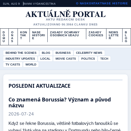
O NAS
KONTAKT
NASE HISTORIE
SUN, AUG 9
RANNI VYDANI
CESTINA
AKTUÁLNĚ PORTAL
AKTU REDAKCNI DESK
AKTUALIZOVANO 06:30
64 CLANKU DNES
D
O
KON
NASE
ZASADY OCHRANY
ZASADY
NEWS
B
O
N
TAK
HISTORI
OSOBNICH UDAJU
COOKIES
LETTE
L
M
A
T
E
R
O
U
S
G
BEHIND THE SCENES
BLOG
BUSINESS
CELEBRITY NEWS
INDUSTRY UPDATES
LOCAL
MOVIE CASTS
POLITICS
TECH
TV CASTS
WORLD
POSLEDNI AKTUALIZACE
Co znamená Borussia? Význam a původ
názvu
2026-07-24
Když se řekne Borussia, většině fotbalových fanoušků se
vybaví žlutá vlna na stadionu v Dortmundu nebo bílo-černé