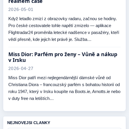
reálném čase
2026-05-01
Když letadlo zmizí z obrazovky radaru, začnou se hodiny.
Pro české cestovatele tohle napětí zmizelo — aplikace
Flightradar24 proměnila letecké nadšence v pasažéry, kteří
vědí přesně, kde jejich let právě je. Služba…
Miss Dior: Parfém pro ženy – Vůně a nákup
v Irsku
2026-04-27
Miss Dior patří mezi nejlegendárnější dámské vůně od
Christiana Diora – francouzský parfém s bohatou historií od
roku 1947, který v Irsku koupíte na Boots.ie, Arnotts.ie nebo
v duty free na letištích…
NEJNOVEJSI CLANKY