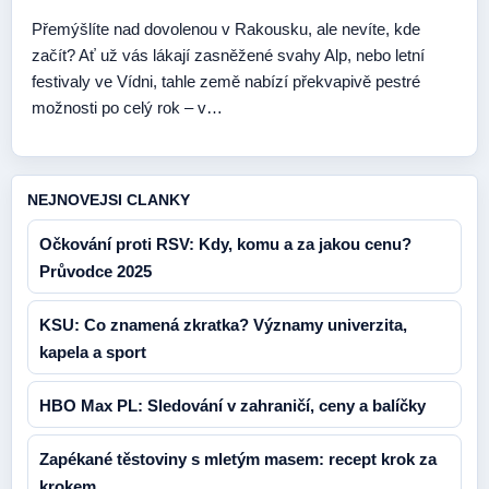
Přemýšlíte nad dovolenou v Rakousku, ale nevíte, kde
začít? Ať už vás lákají zasněžené svahy Alp, nebo letní
festivaly ve Vídni, tahle země nabízí překvapivě pestré
možnosti po celý rok – v…
NEJNOVEJSI CLANKY
Očkování proti RSV: Kdy, komu a za jakou cenu?
Průvodce 2025
KSU: Co znamená zkratka? Významy univerzita,
kapela a sport
HBO Max PL: Sledování v zahraničí, ceny a balíčky
Zapékané těstoviny s mletým masem: recept krok za
krokem