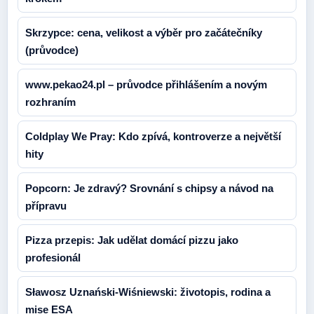
Skrzypce: cena, velikost a výběr pro začátečníky
(průvodce)
www.pekao24.pl – průvodce přihlášením a novým
rozhraním
Coldplay We Pray: Kdo zpívá, kontroverze a největší
hity
Popcorn: Je zdravý? Srovnání s chipsy a návod na
přípravu
Pizza przepis: Jak udělat domácí pizzu jako
profesionál
Sławosz Uznański-Wiśniewski: životopis, rodina a
mise ESA