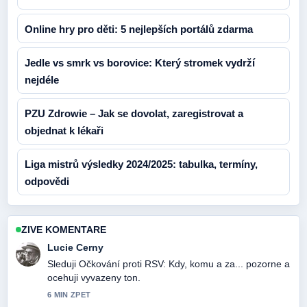
Online hry pro děti: 5 nejlepších portálů zdarma
Jedle vs smrk vs borovice: Který stromek vydrží
nejdéle
PZU Zdrowie – Jak se dovolat, zaregistrovat a
objednat k lékaři
Liga mistrů výsledky 2024/2025: tabulka, termíny,
odpovědi
ZIVE KOMENTARE
Lucie Cerny
Sleduji Očkování proti RSV: Kdy, komu a za... pozorne a
ocehuji vyvazeny ton.
6 MIN ZPET