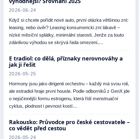
výhodnější? Srovnání 2025
2026-06-24
Když si chcete pořídit nové auto, první otázka většinou zní:
leasing, nebo úvěr? Leasing konsumencki zní lákavě –
nízké měsíční splátky, minimální starosti. Jenže za touto
zdánlivou výhodou se skrývá řada omezení,…
E tradiol: co dělá, příznaky nerovnováhy a
jak ji řešit
2026-05-25
Hormony jsou jako dirigenti orchestru – každý má svou roli,
ale estradiol hraje první housle. Podle odborníků z GenX jde
o nejúčinnější formu estrogenu, která řídí menstruační
cyklus, plodnost i pevnost kostí…
Rakousko: Průvodce pro české cestovatele –
co vědět před cestou
2026-05-24