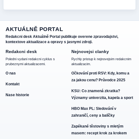
AKTUÁLNĚ PORTAL
Redakcni desk Aktuálně Portal publikuje overene zpravodajstvi,
kontextove aktualizace a opravy s jasnymi zdroji.
Redakcni desk
Nejnovejsi clanky
Poledni vydani redakcni cyklus s
Rychly pristup k nejnovejsim redakcnim
prubeznymi aktualizacemi.
aktualizacim.
O nas
Očkování proti RSV: Kdy, komu a
za jakou cenu? Průvodce 2025
Kontakt
KSU: Co znamená zkratka?
Nase historie
Významy univerzita, kapela a sport
HBO Max PL: Sledování v
zahraničí, ceny a balíčky
Zapékané těstoviny s mletým
masem: recept krok za krokem