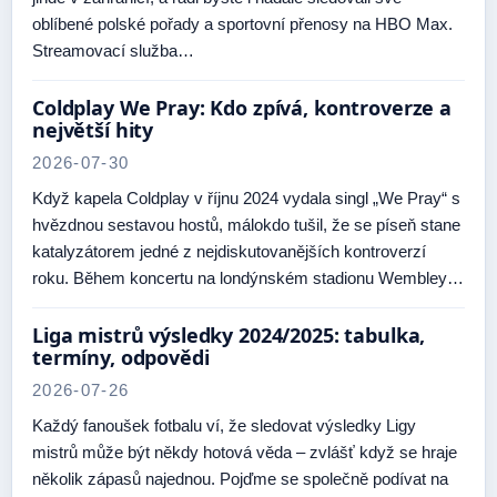
oblíbené polské pořady a sportovní přenosy na HBO Max.
Streamovací služba…
Coldplay We Pray: Kdo zpívá, kontroverze a
největší hity
2026-07-30
Když kapela Coldplay v říjnu 2024 vydala singl „We Pray“ s
hvězdnou sestavou hostů, málokdo tušil, že se píseň stane
katalyzátorem jedné z nejdiskutovanějších kontroverzí
roku. Během koncertu na londýnském stadionu Wembley…
Liga mistrů výsledky 2024/2025: tabulka,
termíny, odpovědi
2026-07-26
Každý fanoušek fotbalu ví, že sledovat výsledky Ligy
mistrů může být někdy hotová věda – zvlášť když se hraje
několik zápasů najednou. Pojďme se společně podívat na