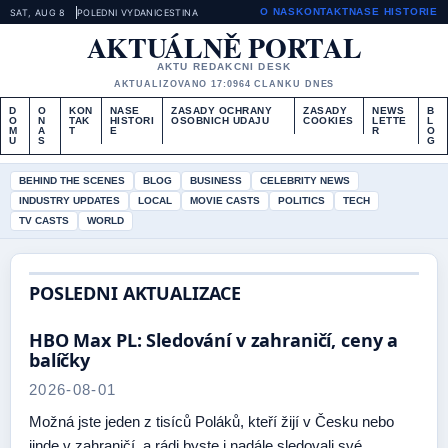
O NAS
KONTAKT
NASE HISTORIE
SAT, AUG 8
POLEDNI VYDANI
CESTINA
AKTUÁLNĚ PORTAL
AKTU REDAKCNI DESK
AKTUALIZOVANO 17:09
64 CLANKU DNES
D
O
KON
NASE
ZASADY OCHRANY
ZASADY
NEWS
B
O
N
TAK
HISTORI
OSOBNICH UDAJU
COOKIES
LETTE
L
M
A
T
E
R
O
U
S
G
BEHIND THE SCENES
BLOG
BUSINESS
CELEBRITY NEWS
INDUSTRY UPDATES
LOCAL
MOVIE CASTS
POLITICS
TECH
TV CASTS
WORLD
POSLEDNI AKTUALIZACE
HBO Max PL: Sledování v zahraničí, ceny a
balíčky
2026-08-01
Možná jste jeden z tisíců Poláků, kteří žijí v Česku nebo
jinde v zahraničí, a rádi byste i nadále sledovali své