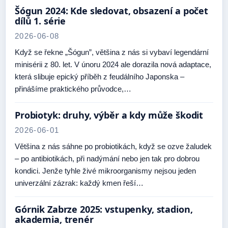
Šógun 2024: Kde sledovat, obsazení a počet
dílů 1. série
2026-06-08
Když se řekne „Šógun”, většina z nás si vybaví legendární
minisérii z 80. let. V únoru 2024 ale dorazila nová adaptace,
která slibuje epický příběh z feudálního Japonska –
přinášíme praktického průvodce,…
Probiotyk: druhy, výběr a kdy může škodit
2026-06-01
Většina z nás sáhne po probiotikách, když se ozve žaludek
– po antibiotikách, při nadýmání nebo jen tak pro dobrou
kondici. Jenže tyhle živé mikroorganismy nejsou jeden
univerzální zázrak: každý kmen řeší…
Górnik Zabrze 2025: vstupenky, stadion,
akademia, trenér