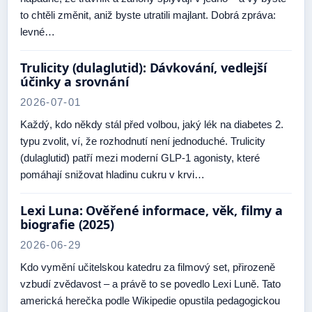
to chtěli změnit, aniž byste utratili majlant. Dobrá zpráva:
levné…
Trulicity (dulaglutid): Dávkování, vedlejší
účinky a srovnání
2026-07-01
Každý, kdo někdy stál před volbou, jaký lék na diabetes 2.
typu zvolit, ví, že rozhodnutí není jednoduché. Trulicity
(dulaglutid) patří mezi moderní GLP-1 agonisty, které
pomáhají snižovat hladinu cukru v krvi…
Lexi Luna: Ověřené informace, věk, filmy a
biografie (2025)
2026-06-29
Kdo vymění učitelskou katedru za filmový set, přirozeně
vzbudí zvědavost – a právě to se povedlo Lexi Luně. Tato
americká herečka podle Wikipedie opustila pedagogickou