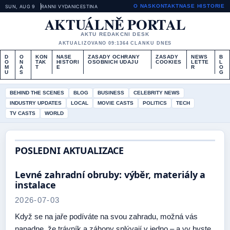
O NAS
KONTAKT
NASE HISTORIE
SUN, AUG 9
RANNI VYDANI
CESTINA
AKTUÁLNĚ PORTAL
AKTU REDAKCNI DESK
AKTUALIZOVANO 09:13
64 CLANKU DNES
D
O
KON
NASE
ZASADY OCHRANY
ZASADY
NEWS
B
O
N
TAK
HISTORI
OSOBNICH UDAJU
COOKIES
LETTE
L
M
A
T
E
R
O
U
S
G
BEHIND THE SCENES
BLOG
BUSINESS
CELEBRITY NEWS
INDUSTRY UPDATES
LOCAL
MOVIE CASTS
POLITICS
TECH
TV CASTS
WORLD
POSLEDNI AKTUALIZACE
Levné zahradní obruby: výběr, materiály a
instalace
2026-07-03
Když se na jaře podíváte na svou zahradu, možná vás
napadne, že trávník a záhony splývají v jedno – a vy byste