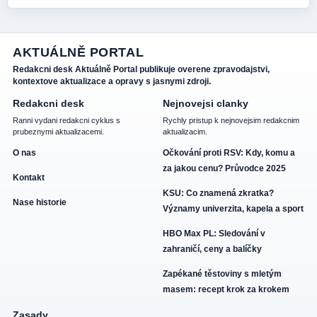
AKTUÁLNĚ PORTAL
Redakcni desk Aktuálně Portal publikuje overene zpravodajstvi,
kontextove aktualizace a opravy s jasnymi zdroji.
Redakcni desk
Nejnovejsi clanky
Ranni vydani redakcni cyklus s
Rychly pristup k nejnovejsim redakcnim
prubeznymi aktualizacemi.
aktualizacim.
O nas
Očkování proti RSV: Kdy, komu a
za jakou cenu? Průvodce 2025
Kontakt
KSU: Co znamená zkratka?
Nase historie
Významy univerzita, kapela a sport
HBO Max PL: Sledování v
zahraničí, ceny a balíčky
Zapékané těstoviny s mletým
masem: recept krok za krokem
Zasady