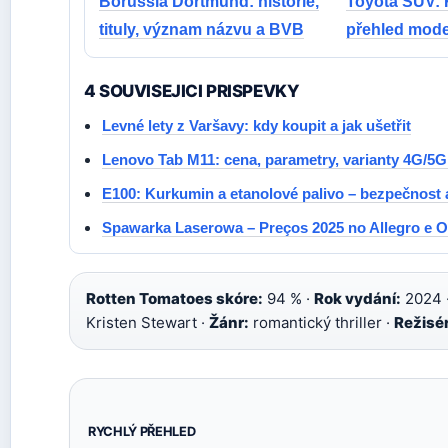
Borussia Dortmund: historie,
Toyota SUV: 
tituly, význam názvu a BVB
přehled mode
4 SOUVISEJICI PRISPEVKY
Levné lety z Varšavy: kdy koupit a jak ušetřit
Lenovo Tab M11: cena, parametry, varianty 4G/
E100: Kurkumin a etanolové palivo – bezpečnost a
Spawarka Laserowa – Preços 2025 no Allegro e 
Rotten Tomatoes skóre:
94 % ·
Rok vydání:
2024 
Kristen Stewart ·
Žánr:
romantický thriller ·
Režisé
RYCHLÝ PŘEHLED