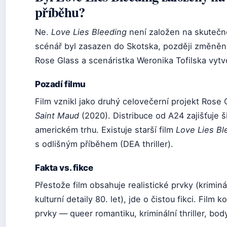
příběhu?
Ne.
Love Lies Bleeding
není založen na skutečn
scénář byl zasazen do Skotska, později změněn
Rose Glass a scenáristka Weronika Tofilska vytvoř
Pozadí filmu
Film vznikl jako druhý celovečerní projekt Rose
Saint Maud
(2020). Distribuce od A24 zajišťuje 
americkém trhu. Existuje starší film
Love Lies Bl
s odlišným příběhem (DEA thriller).
Fakta vs. fikce
Přestože film obsahuje realistické prvky (kriminá
kulturní detaily 80. let), jde o čistou fikci. Film
prvky — queer romantiku, kriminální thriller, bod