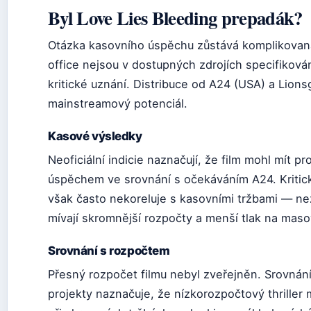
Byl Love Lies Bleeding prepadák?
Otázka kasovního úspěchu zůstává komplikovaná
office nejsou v dostupných zdrojích specifikov
kritické uznání. Distribuce od A24 (USA) a Lion
mainstreamový potenciál.
Kasové výsledky
Neoficiální indicie naznačují, že film mohl mít 
úspěchem ve srovnání s očekáváním A24. Kritic
však často nekoreluje s kasovními tržbami — nezá
mívají skromnější rozpočty a menší tlak na mas
Srovnání s rozpočtem
Přesný rozpočet filmu nebyl zveřejněn. Srovná
projekty naznačuje, že nízkorozpočtový thriller 