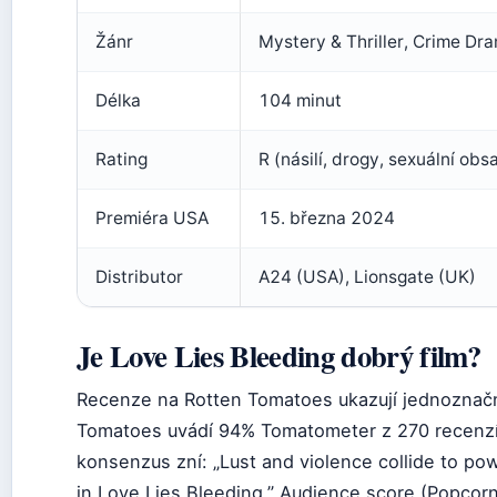
Žánr
Mystery & Thriller, Crime D
Délka
104 minut
Rating
R (násilí, drogy, sexuální obs
Premiéra USA
15. března 2024
Distributor
A24 (USA), Lionsgate (UK)
Je Love Lies Bleeding dobrý film?
Recenze na Rotten Tomatoes ukazují jednoznačn
Tomatoes uvádí 94% Tomatometer z 270 recenzí k
konsenzus zní: „Lust and violence collide to pow
in Love Lies Bleeding.” Audience score (Popcor