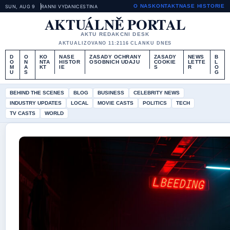
O NAS
KONTAKT
NASE HISTORIE
SUN, AUG 9
RANNI VYDANI
CESTINA
AKTUÁLNĚ PORTAL
AKTU REDAKCNI DESK
AKTUALIZOVANO 11:21
16 CLANKU DNES
D
O
KO
NASE
ZASADY OCHRANY
ZASADY
NEWS
B
O
N
NTA
HISTOR
OSOBNICH UDAJU
COOKIE
LETTE
L
M
A
KT
IE
S
R
O
U
S
G
BEHIND THE SCENES
BLOG
BUSINESS
CELEBRITY NEWS
INDUSTRY UPDATES
LOCAL
MOVIE CASTS
POLITICS
TECH
TV CASTS
WORLD