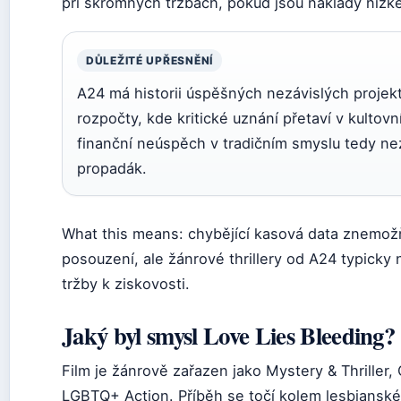
při skromných tržbách, pokud jsou náklady nízké
DŮLEŽITÉ UPŘESNĚNÍ
A24 má historii úspěšných nezávislých projek
rozpočty, kde kritické uznání přetaví v kultovn
finanční neúspěch v tradičním smyslu tedy 
propadák.
What this means: chybějící kasová data znemožňu
posouzení, ale žánrové thrillery od A24 typicky
tržby k ziskovosti.
Jaký byl smysl Love Lies Bleeding?
Film je žánrově zařazen jako Mystery & Thriller
LGBTQ+ Action. Příběh se točí kolem lesbiansk