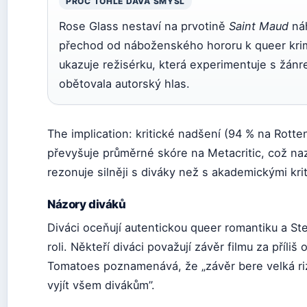
PROČ TOHLE DÁVÁ SMYSL
Rose Glass nestaví na prvotině
Saint Maud
náh
přechod od náboženského hororu k queer krimi
ukazuje režisérku, která experimentuje s žánr
obětovala autorský hlas.
The implication: kritické nadšení (94 % na Rott
převyšuje průměrné skóre na Metacritic, což naz
rezonuje silněji s diváky než s akademickými krit
Názory diváků
Diváci oceňují autentickou queer romantiku a St
roli. Někteří diváci považují závěr filmu za příli
Tomatoes poznamenává, že „závěr bere velká riz
vyjít všem divákům”.