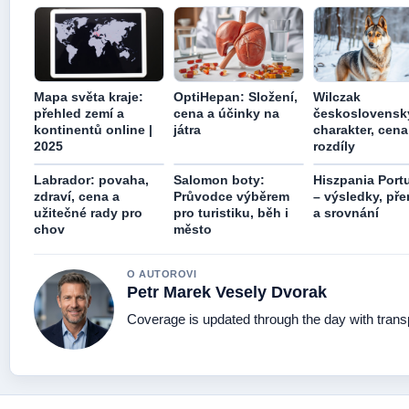
Mapa světa kraje:
OptiHepan: Složení,
Wilczak
přehled zemí a
cena a účinky na
československ
kontinentů online |
játra
charakter, cena
2025
rozdíly
Labrador: povaha,
Salomon boty:
Hiszpania Port
zdraví, cena a
Průvodce výběrem
– výsledky, př
užitečné rady pro
pro turistiku, běh i
a srovnání
chov
město
O AUTOROVI
Petr Marek Vesely Dvorak
Coverage is updated through the day with tran