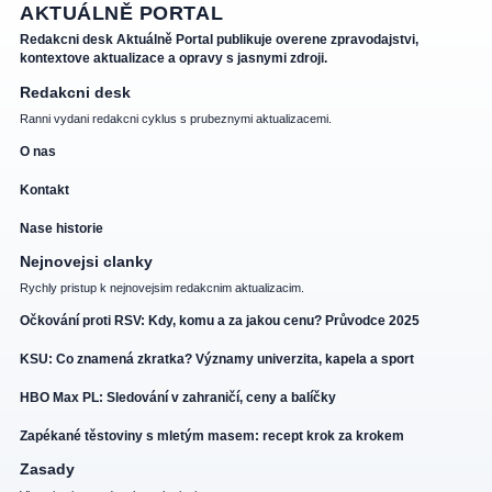
AKTUÁLNĚ PORTAL
Redakcni desk Aktuálně Portal publikuje overene zpravodajstvi,
kontextove aktualizace a opravy s jasnymi zdroji.
Redakcni desk
Ranni vydani redakcni cyklus s prubeznymi aktualizacemi.
O nas
Kontakt
Nase historie
Nejnovejsi clanky
Rychly pristup k nejnovejsim redakcnim aktualizacim.
Očkování proti RSV: Kdy, komu a za jakou cenu? Průvodce 2025
KSU: Co znamená zkratka? Významy univerzita, kapela a sport
HBO Max PL: Sledování v zahraničí, ceny a balíčky
Zapékané těstoviny s mletým masem: recept krok za krokem
Zasady