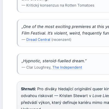
— Kritický konsenzus na Rotten Tomatoes
„One of the most exciting premieres at this 
Film Festival. It’s violent, weird, frequently fun
—
Dread Central
(recenzent)
„Hypnotic, steroid-fuelled dream.”
— Clar Loughrey,
The Independent
Shrnutí:
Pro diváky hledající originální queer ki
odvahou riskovat — Kristen Stewart v
Love Lie
předvádí výkon, který definuje kariéru mimo m