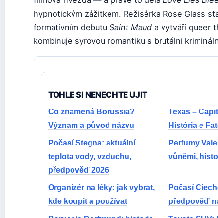
filmová hvězda — a právě to dělá
Love Lies Ble
hypnotickým zážitkem. Režisérka Rose Glass st
formativním debutu
Saint Maud
a vytváří queer th
kombinuje syrovou romantiku s brutální krimináln
TOHLE SI NENECHTE UJIT
Co znamená Borussia?
Texas – Capit
Význam a původ názvu
História e Fa
Počasí Stegna: aktuální
Perfumy Vale
teplota vody, vzduchu,
vůněmi, histo
předpověď 2026
Organizér na léky: jak vybrat,
Počasí Ciech
kde koupit a používat
předpověď na 