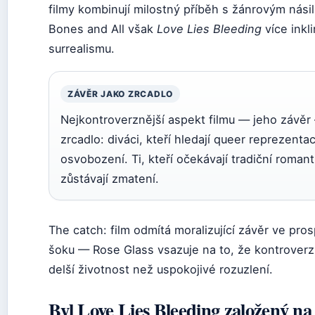
filmy kombinují milostný příběh s žánrovým násil
Bones and All však
Love Lies Bleeding
více inkl
surrealismu.
ZÁVĚR JAKO ZRCADLO
Nejkontroverznější aspekt filmu — jeho závěr
zrcadlo: diváci, kteří hledají queer reprezentac
osvobození. Ti, kteří očekávají tradiční romanti
zůstávají zmatení.
The catch: film odmítá moralizující závěr ve pro
šoku — Rose Glass vsazuje na to, že kontroverzn
delší životnost než uspokojivé rozuzlení.
Byl Love Lies Bleeding založený n