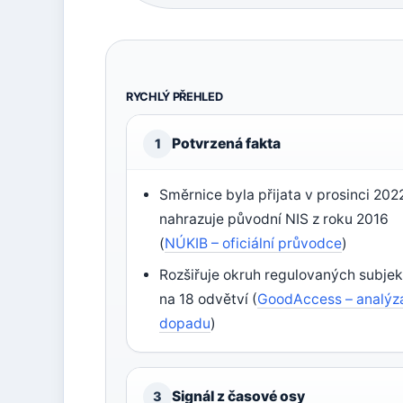
RYCHLÝ PŘEHLED
Potvrzená fakta
1
Směrnice byla přijata v prosinci 202
nahrazuje původní NIS z roku 2016
(
NÚKIB – oficiální průvodce
)
Rozšiřuje okruh regulovaných subjek
na 18 odvětví (
GoodAccess – analýz
dopadu
)
Signál z časové osy
3