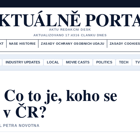
KTUÁLNĚ PORT
AKTU REDAKCNI DESK
AKTUALIZOVANO 17:43
16 CLANKU DNES
KT
NASE HISTORIE
ZASADY OCHRANY OSOBNICH UDAJU
ZASADY COOKIE
INDUSTRY UPDATES
LOCAL
MOVIE CASTS
POLITICS
TECH
TV
Co to je, koho se
í v ČR?
IL PETRA NOVOTNA