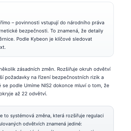
ímo – povinnosti vstupují do národního práva
netické bezpečnosti. To znamená, že detaily
rnice. Podle Kybeon je klíčové sledovat
xt.
několik zásadních změn. Rozšiřuje okruh odvětví
jší požadavky na řízení bezpečnostních rizik a
ě se podle Umíme NIS2 dokonce mluví o tom, že
kryje až 22 odvětví.
e to systémová změna, která rozšiřuje regulaci
egulovaných odvětvích znamená jediné: