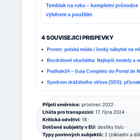
Temblak na ruku – kompletní průvodce
výběrem a použitím
4 SOUVISEJICI PRISPEVKY
Prosto: polská móda i český nábytek na m
Bezdrátové sluchátka: Nejlepší modely a s
Podhale24 – Guia Completo do Portal de N
Syndrom dráždivého střeva (SDS): příznaky
Přijetí směrnice:
prosinec 2022 ·
Lhůta pro transpozici:
17. října 2024 ·
Kritická odvětví:
18 ·
Dotčené subjekty v EU:
desítky tisíc ·
Typy povinných subjektů:
2 (základní a důl