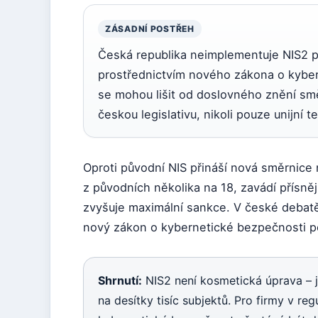
ZÁSADNÍ POSTŘEH
Česká republika neimplementuje NIS2 př
prostřednictvím nového zákona o kyber
se mohou lišit od doslovného znění smě
českou legislativu, nikoli pouze unijní te
Oproti původní NIS přináší nová směrnice 
z původních několika na 18, zavádí přísně
zvyšuje maximální sankce. V české debat
nový zákon o kybernetické bezpečnosti po
Shrnutí:
NIS2 není kosmetická úprava – j
na desítky tisíc subjektů. Pro firmy v r