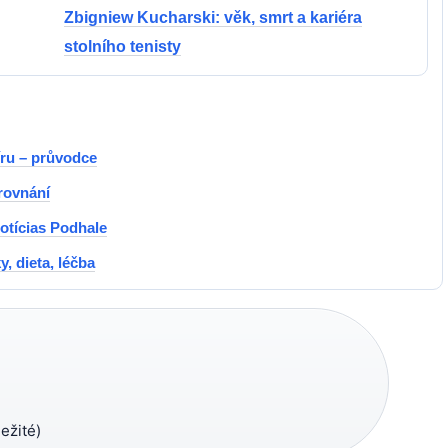
Zbigniew Kucharski: věk, smrt a kariéra
stolního tenisty
íru – průvodce
rovnání
otícias Podhale
, dieta, léčba
ežité)