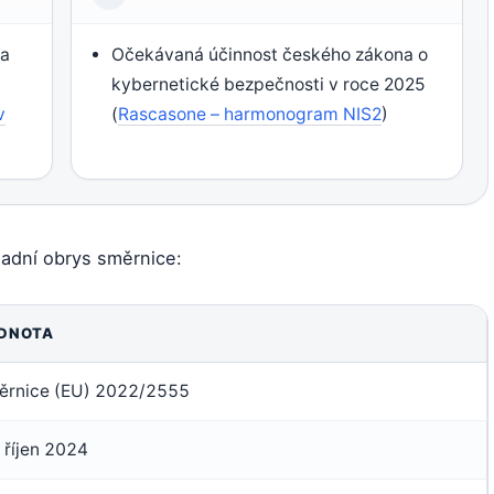
na
Očekávaná účinnost českého zákona o
kybernetické bezpečnosti v roce 2025
v
(
Rascasone – harmonogram NIS2
)
ladní obrys směrnice:
DNOTA
ěrnice (EU) 2022/2555
 říjen 2024