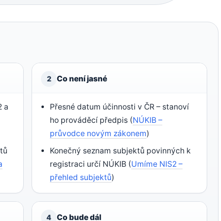
Co není jasné
2
2 a
Přesné datum účinnosti v ČR – stanoví
ho prováděcí předpis (
NÚKIB –
průvodce novým zákonem
)
tů
Konečný seznam subjektů povinných k
a
registraci určí NÚKIB (
Umíme NIS2 –
přehled subjektů
)
Co bude dál
4