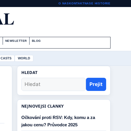
O NAS
KONTAKT
NASE HISTORIE
AL
S
NEWSLETTER
BLOG
 CASTS
WORLD
HLEDAT
Prejit
NEJNOVEJSI CLANKY
Očkování proti RSV: Kdy, komu a za
jakou cenu? Průvodce 2025