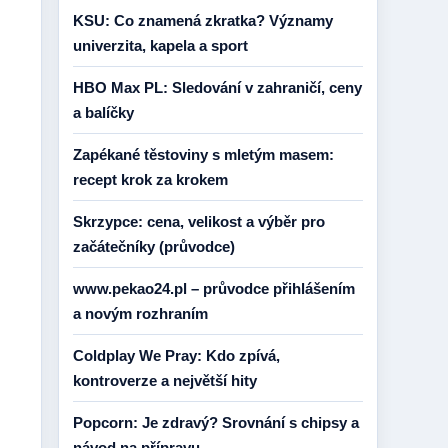
KSU: Co znamená zkratka? Významy
univerzita, kapela a sport
HBO Max PL: Sledování v zahraničí, ceny
a balíčky
Zapékané těstoviny s mletým masem:
recept krok za krokem
Skrzypce: cena, velikost a výběr pro
začátečníky (průvodce)
www.pekao24.pl – průvodce přihlášením
a novým rozhraním
Coldplay We Pray: Kdo zpívá,
kontroverze a největší hity
Popcorn: Je zdravý? Srovnání s chipsy a
návod na přípravu