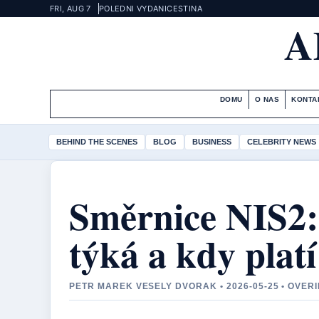
FRI, AUG 7
POLEDNI VYDANI
CESTINA
A
DOMU
O NAS
KONTA
BEHIND THE SCENES
BLOG
BUSINESS
CELEBRITY NEWS
Směrnice NIS2: 
týká a kdy plat
PETR MAREK VESELY DVORAK • 2026-05-25 • OVER