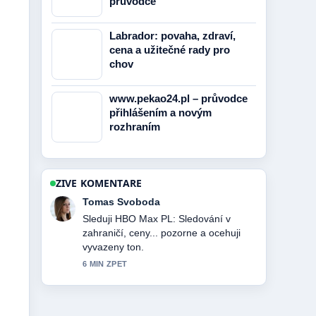
průvodce
Labrador: povaha, zdraví,
cena a užitečné rady pro
chov
www.pekao24.pl – průvodce
přihlášením a novým
rozhraním
ZIVE KOMENTARE
Petra Novotna
Uzitecny kontext k Očkování proti RSV:
Kdy, komu a za.... Prosim pokracujte v
prubeznych aktualizacich.
8 MIN ZPET