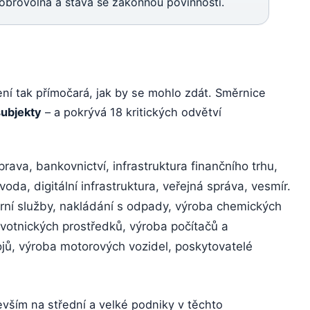
obrovolná a stává se zákonnou povinností.
ní tak přímočará, jak by se mohlo zdát. Směrnice
subjekty
– a pokrývá 18 kritických odvětví
rava, bankovnictví, infrastruktura finančního trhu,
oda, digitální infrastruktura, veřejná správa, vesmír.
rní služby, nakládání s odpady, výroba chemických
avotnických prostředků, výroba počítačů a
rojů, výroba motorových vozidel, poskytovatelé
ším na střední a velké podniky v těchto