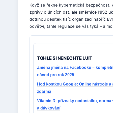
Když se řekne kybernetická bezpečnost, vě
zprávy o únicích dat, ale směrnice NIS2 uk
dotknou desítek tisíc organizací napříč E
odvětví, tahle regulace se vás týká – a mo
TOHLE SI NENECHTE UJIT
Změna jména na Facebooku – kompletn
návod pro rok 2025
Hod kostkou Google: Online nástroje a
zdarma
Vitamín D: příznaky nedostatku, norma v
a dávkování