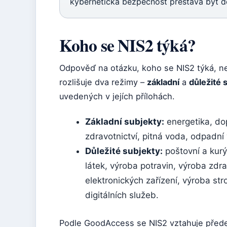
kybernetická bezpečnost přestává být d
Koho se NIS2 týká?
Odpověď na otázku, koho se NIS2 týká, ne
rozlišuje dva režimy –
základní
a
důležité 
uvedených v jejích přílohách.
Základní subjekty:
energetika, dop
zdravotnictví, pitná voda, odpadní v
Důležité subjekty:
poštovní a kurý
látek, výroba potravin, výroba zdr
elektronických zařízení, výroba st
digitálních služeb.
Podle GoodAccess se NIS2 vztahuje předev