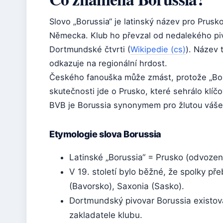
Slovo „Borussia“ je latinský název pro Prus
Německa. Klub ho převzal od nedalekého pivo
Dortmundské čtvrti (
Wikipedie (cs)
). Název 
odkazuje na regionální hrdost.
Českého fanouška může zmást, protože „Boru
skutečnosti jde o Prusko, které sehrálo klíčo
BVB je Borussia synonymem pro žlutou vášeň, 
Etymologie slova Borussia
Latinské „Borussia“ = Prusko (odvoze
V 19. století bylo běžné, že spolky pře
(Bavorsko), Saxonia (Sasko).
Dortmundský pivovar Borussia existoval 
zakladatele klubu.