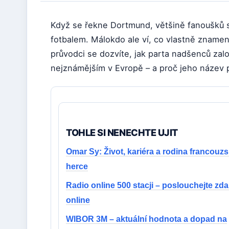
Když se řekne Dortmund, většině fanoušků se
fotbalem. Málokdo ale ví, co vlastně zname
průvodci se dozvíte, jak parta nadšenců založ
nejznámějším v Evropě – a proč jeho název 
TOHLE SI NENECHTE UJIT
Omar Sy: Život, kariéra a rodina francouz
herce
Radio online 500 stacji – poslouchejte zd
online
WIBOR 3M – aktuální hodnota a dopad na