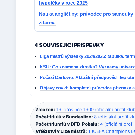
hypotéky v roce 2025
Nauka angličtiny: průvodce pro samouky
zdarma
4 SOUVISEJICI PRISPEVKY
Liga mistrů výsledky 2024/2025: tabulka, ter
KSU: Co znamená zkratka? Významy univerzit
Počasí Darłowo: Aktuální předpověď, teplota
Objavy covid: kompletní průvodce příznaky 
Založen:
19. prosince 1909 (oficiální profil klu
Počet titulů v Bundeslize:
8 (oficiální profil k
Počet triumfů v DFB-Pokalu:
4 (oficiální profi
Vítězství v Lize mistrů:
1 (UEFA Champions L