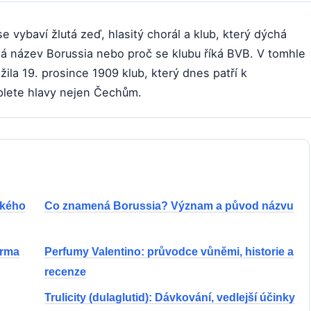
 vybaví žlutá zeď, hlasitý chorál a klub, který dýchá
ná název Borussia nebo proč se klubu říká BVB. V tomhle
ila 19. prosince 1909 klub, který dnes patří k
plete hlavy nejen Čechům.
ského
Co znamená Borussia? Význam a původ názvu
arma
Perfumy Valentino: průvodce vůněmi, historie a
recenze
Trulicity (dulaglutid): Dávkování, vedlejší účinky