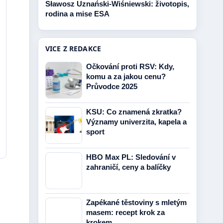
Sławosz Uznański-Wiśniewski: životopis,
rodina a mise ESA
VICE Z REDAKCE
Očkování proti RSV: Kdy,
komu a za jakou cenu?
Průvodce 2025
KSU: Co znamená zkratka?
Významy univerzita, kapela a
sport
HBO Max PL: Sledování v
zahraničí, ceny a balíčky
Zapékané těstoviny s mletým
masem: recept krok za
krokem