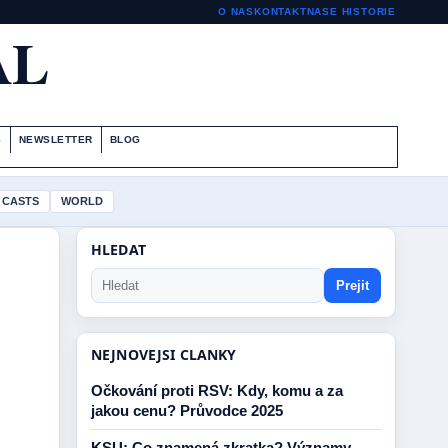
O NAS
KONTAKT
NASE HISTORIE
AL
S
NEWSLETTER
BLOG
 CASTS
WORLD
HLEDAT
Prejit
NEJNOVEJSI CLANKY
Očkování proti RSV: Kdy, komu a za
jakou cenu? Průvodce 2025
KSU: Co znamená zkratka? Významy