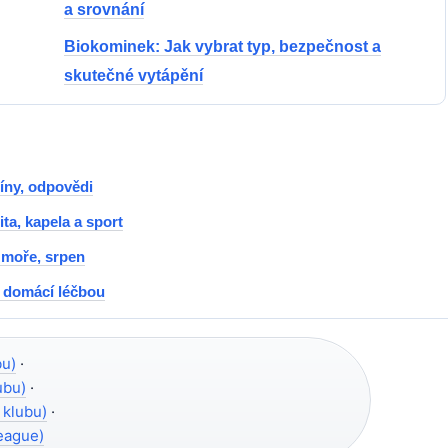
a srovnání
Biokominek: Jak vybrat typ, bezpečnost a
skutečné vytápění
míny, odpovědi
a, kapela a sport
 moře, srpen
a domácí léčbou
bu)
·
lubu)
·
l klubu)
·
eague)