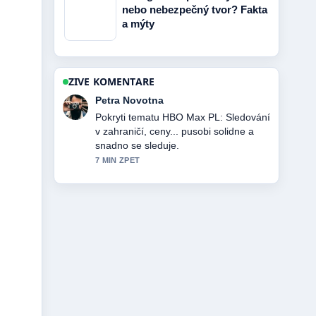
nebo nebezpečný tvor? Fakta
a mýty
ZIVE KOMENTARE
Jakub Dvorak
Vyborna verifikace kolem Očkování
proti RSV: Kdy, komu a za.... Vic
redakci by melo psat timto stylem.
9 MIN ZPET