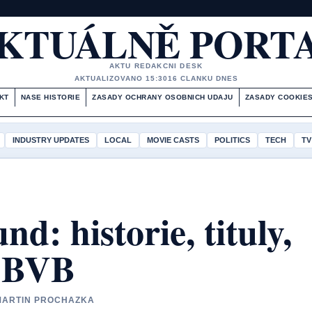
KTUÁLNĚ PORT
AKTU REDAKCNI DESK
AKTUALIZOVANO 15:30
16 CLANKU DNES
KT
NASE HISTORIE
ZASADY OCHRANY OSOBNICH UDAJU
ZASADY COOKIE
INDUSTRY UPDATES
LOCAL
MOVIE CASTS
POLITICS
TECH
TV
d: historie, tituly,
a BVB
 MARTIN PROCHAZKA