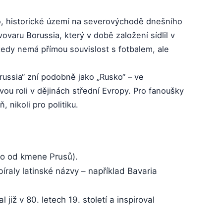
ko, historické území na severovýchodě dnešního
varu Borussia, který v době založení sídlil v
tedy nemá přímou souvislost s fotbalem, ale
ssia“ zní podobně jako „Rusko“ – ve
vou roli v dějinách střední Evropy. Pro fanoušky
nikoli pro politiku.
no od kmene Prusů).
bíraly latinské názvy – například Bavaria
již v 80. letech 19. století a inspiroval