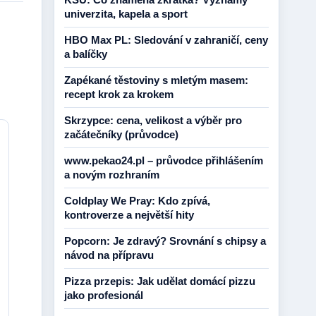
univerzita, kapela a sport
HBO Max PL: Sledování v zahraničí, ceny
a balíčky
Zapékané těstoviny s mletým masem:
recept krok za krokem
Skrzypce: cena, velikost a výběr pro
začátečníky (průvodce)
www.pekao24.pl – průvodce přihlášením
a novým rozhraním
Coldplay We Pray: Kdo zpívá,
kontroverze a největší hity
Popcorn: Je zdravý? Srovnání s chipsy a
návod na přípravu
Pizza przepis: Jak udělat domácí pizzu
jako profesionál