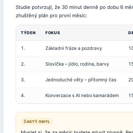
Studie potvrzují, že 30 minut denně po dobu 6 měs
zhuštěný plán pro první měsíc:
TÝDEN
FOKUS
D
1.
Základní fráze a pozdravy
10
2.
Slovíčka – jídlo, rodina, barvy
15
3.
Jednoduché věty – přítomný čas
20
4.
Konverzace s AI nebo kamarádem
15
ČASTÝ OMYL
Myslet si, že za měsíc budete mluvit plynně. Rea