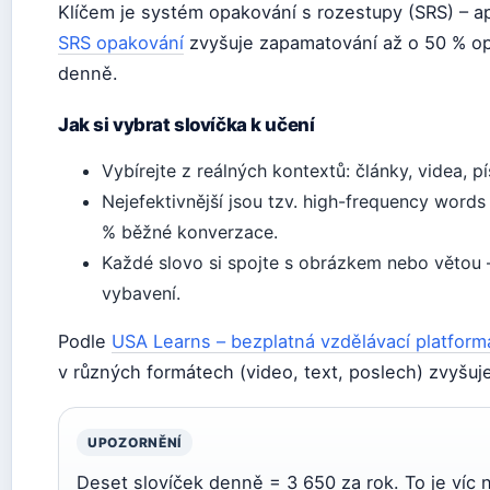
Klíčem je systém opakování s rozestupy (SRS) – a
SRS opakování
zvyšuje zapamatování až o 50 % opro
denně.
Jak si vybrat slovíčka k učení
Vybírejte z reálných kontextů: články, videa, pí
Nejefektivnější jsou tzv. high-frequency words
% běžné konverzace.
Každé slovo si spojte s obrázkem nebo větou 
vybavení.
Podle
USA Learns – bezplatná vzdělávací platform
v různých formátech (video, text, poslech) zvyšuje
UPOZORNĚNÍ
Deset slovíček denně = 3 650 za rok. To je víc 