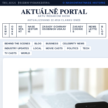
O NAS
KONTAKT
NASE HISTORIE
THU, AUG 6
VECERNI VYDANI
CESTINA
AKTUÁLNĚ PORTAL
AKTU REDAKCNI DESK
AKTUALIZOVANO 22:49
16 CLANKU DNES
D
O
KO
NASE
ZASADY OCHRANY
ZASADY
NEWS
B
O
N
NTA
HISTOR
OSOBNICH UDAJU
COOKIE
LETTE
L
M
A
KT
IE
S
R
O
U
S
G
BEHIND THE SCENES
BLOG
BUSINESS
CELEBRITY NEWS
INDUSTRY UPDATES
LOCAL
MOVIE CASTS
POLITICS
TECH
TV CASTS
WORLD