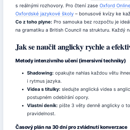
s reálnými rozhovory. Pro čtení zase
Oxford Onlin
Oxfordské jazykové školy
– bonusové kvízy ke ka
Co z toho plyne:
Pro samouka bez rozpočtu je ideáln
na gramatiku a British Council na strukturu. Každý nás
Jak se naučit anglicky rychle a efek
Metody intenzivního učení (imersivní techniky)
Shadowing:
opakujte nahlas každou větu ihned
i rytmus jazyka.
Videa s titulky:
sledujte anglická videa s anglick
postupném odebírání opory.
Vlastní deník:
pište 3 věty denně anglicky o tom
pravidelnost.
Časový plán na 30 dní pro zvládnutí konverzace