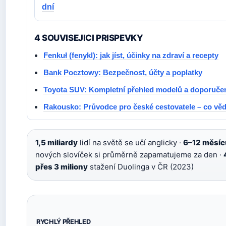
dní
4 SOUVISEJICI PRISPEVKY
Fenkuł (fenykl): jak jíst, účinky na zdraví a recepty
Bank Pocztowy: Bezpečnost, účty a poplatky
Toyota SUV: Kompletní přehled modelů a doporuče
Rakousko: Průvodce pro české cestovatele – co věd
1,5 miliardy
lidí na světě se učí anglicky ·
6–12 měsíc
nových slovíček si průměrně zapamatujeme za den ·
přes 3 miliony
stažení Duolinga v ČR (2023)
RYCHLÝ PŘEHLED