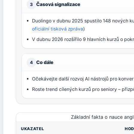
Časová signalizace
3
Duolingo v dubnu 2025 spustilo 148 nových ku
oficiální tisková zpráva
)
V dubnu 2026 rozšířilo 9 hlavních kurzů o pokr
Co dále
4
Očekávejte další rozvoj AI nástrojů pro konve
Roste trend cílených kurzů pro seniory – při
Základní fakta o nauce ang
UKAZATEL
HO