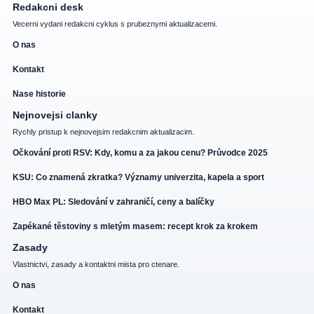
Redakcni desk
Vecerni vydani redakcni cyklus s prubeznymi aktualizacemi.
O nas
Kontakt
Nase historie
Nejnovejsi clanky
Rychly pristup k nejnovejsim redakcnim aktualizacim.
Očkování proti RSV: Kdy, komu a za jakou cenu? Průvodce 2025
KSU: Co znamená zkratka? Významy univerzita, kapela a sport
HBO Max PL: Sledování v zahraničí, ceny a balíčky
Zapékané těstoviny s mletým masem: recept krok za krokem
Zasady
Vlastnictvi, zasady a kontaktni mista pro ctenare.
O nas
Kontakt