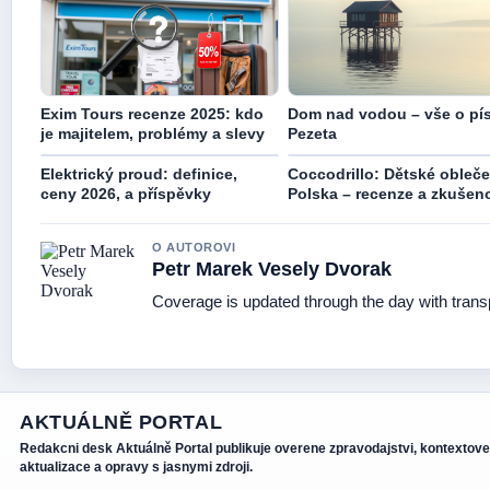
Exim Tours recenze 2025: kdo
Dom nad vodou – vše o pís
je majitelem, problémy a slevy
Pezeta
Elektrický proud: definice,
Coccodrillo: Dětské obleče
ceny 2026, a příspěvky
Polska – recenze a zkušeno
O AUTOROVI
Petr Marek Vesely Dvorak
Coverage is updated through the day with tran
AKTUÁLNĚ PORTAL
Redakcni desk Aktuálně Portal publikuje overene zpravodajstvi, kontextove
aktualizace a opravy s jasnymi zdroji.