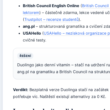
British Council English Online
(
British Council
lektorem
) – částečně zdarma, lekce vedené uči
(
Trustpilot – recenze studentů
).
ang.pl
– strukturovaná gramatika a cvičení zd
USAHello
(
USAHello – nezisková organizace p
cvičné testy.
ŘEŠENÍ
Duolingo jako denní vitamin – stačí na udržení r
ang.pl na gramatiku a British Council na struktu
Verdikt:
Bezplatná verze Duolinga stačí na začátek 
potřebuje víc. Naštěstí existují alternativy za 0 Kč.