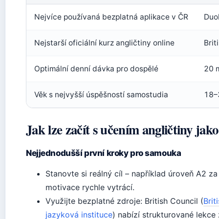
Nejvíce používaná bezplatná aplikace v ČR
Duol
Nejstarší oficiální kurz angličtiny online
Brit
Optimální denní dávka pro dospělé
20 m
Věk s nejvyšší úspěšností samostudia
18–3
Jak lze začít s učením angličtiny jak
Nejjednodušší první kroky pro samouka
Stanovte si reálný cíl – například úroveň A2 z
motivace rychle vytrácí.
Využijte bezplatné zdroje: British Council (
Brit
jazyková instituce
) nabízí strukturované lekc