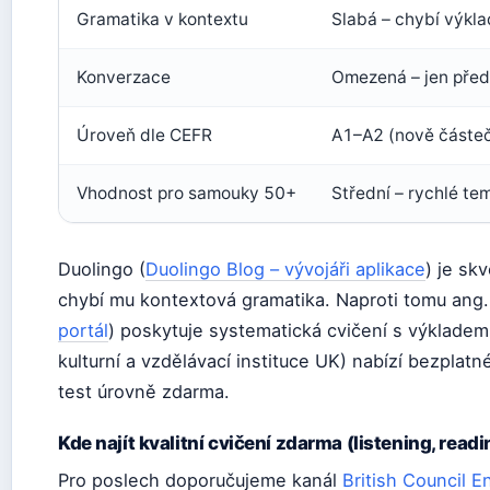
Gramatika v kontextu
Slabá – chybí výkla
Konverzace
Omezená – jen před
Úroveň dle CEFR
A1–A2 (nově částe
Vhodnost pro samouky 50+
Střední – rychlé te
Duolingo (
Duolingo Blog – vývojáři aplikace
) je sk
chybí mu kontextová gramatika. Naproti tomu ang.p
portál
) poskytuje systematická cvičení s výkladem. B
kulturní a vzdělávací instituce UK) nabízí bezplat
test úrovně zdarma.
Kde najít kvalitní cvičení zdarma (listening, readi
Pro poslech doporučujeme kanál
British Council E