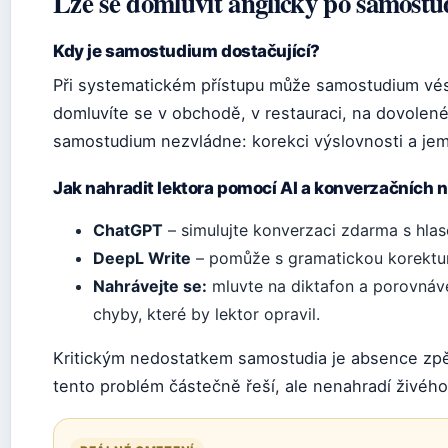
Lze se domluvit anglicky po samostu
Kdy je samostudium dostačující?
Při systematickém přístupu může samostudium vés
domluvíte se v obchodě, v restauraci, na dovolené
samostudium nezvládne: korekci výslovnosti a je
Jak nahradit lektora pomocí AI a konverzačních n
ChatGPT
– simulujte konverzaci zdarma s hla
DeepL Write
– pomůže s gramatickou korektur
Nahrávejte se:
mluvte na diktafon a porovnávej
chyby, které by lektor opravil.
Kritickým nedostatkem samostudia je absence zpě
tento problém částečně řeší, ale nenahradí živého 