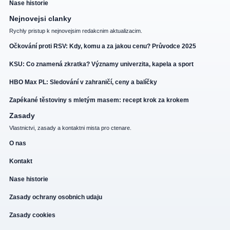
Nase historie
Nejnovejsi clanky
Rychly pristup k nejnovejsim redakcnim aktualizacim.
Očkování proti RSV: Kdy, komu a za jakou cenu? Průvodce 2025
KSU: Co znamená zkratka? Významy univerzita, kapela a sport
HBO Max PL: Sledování v zahraničí, ceny a balíčky
Zapékané těstoviny s mletým masem: recept krok za krokem
Zasady
Vlastnictvi, zasady a kontaktni mista pro ctenare.
O nas
Kontakt
Nase historie
Zasady ochrany osobnich udaju
Zasady cookies