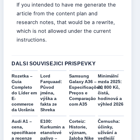
If you intended to have me generate the
article from the content plan and
research notes, that would be a rewrite,
which is not allowed under the current
instructions.
DALSI SOUVISEJICI PRISPEVKY
Rozetka –
Lord
Samsung
Minimální
Guia
Farquaad:
Galaxy A36 –
mzda 2025:
Completo
Původ
Especificações,
20 800 Kč,
do Líder em
jména,
Preços e
čistá,
E-
výška a
Comparação
hodinová a
commerce
fakta ze
com A35
výhled 2026
da Ucrânia
Shreka
Audi A1 –
E100:
Corteiz:
Černucha:
cena,
Kurkumin a
Historie,
účinky,
specifikace
etanolové
význam,
užívání a
a recenze
palivo –
žaloba Nike
vedlejší