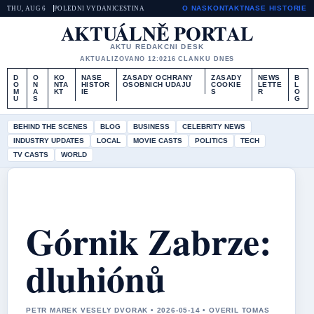
O NAS
KONTAKT
NASE HISTORIE
THU, AUG 6
POLEDNI VYDANI
CESTINA
AKTUÁLNĚ PORTAL
AKTU REDAKCNI DESK
AKTUALIZOVANO 12:02
16 CLANKU DNES
D
O
KO
NASE
ZASADY OCHRANY
ZASADY
NEWS
B
O
N
NTA
HISTOR
OSOBNICH UDAJU
COOKIE
LETTE
L
M
A
KT
IE
S
R
O
U
S
G
BEHIND THE SCENES
BLOG
BUSINESS
CELEBRITY NEWS
INDUSTRY UPDATES
LOCAL
MOVIE CASTS
POLITICS
TECH
TV CASTS
WORLD
Górnik Zabrze:
dluhiónů
PETR MAREK VESELY DVORAK • 2026-05-14 • OVERIL TOMAS