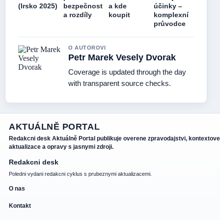
(Irsko 2025)
bezpečnost
a kde
účinky –
a rozdíly
koupit
komplexní
průvodce
O AUTOROVI
Petr Marek Vesely Dvorak
Coverage is updated through the day
with transparent source checks.
AKTUÁLNĚ PORTAL
Redakcni desk Aktuálně Portal publikuje overene zpravodajstvi, kontextove
aktualizace a opravy s jasnymi zdroji.
Redakcni desk
Poledni vydani redakcni cyklus s prubeznymi aktualizacemi.
O nas
Kontakt