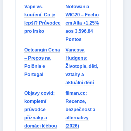
Vape vs.
Notowania
kouření: Co je
WIG20 – Fecho
lepší? Průvodce
em Alta +1,25%
pro Irsko
aos 3.596,84
Pontos
Octeangin Cena
Vanessa
– Preços na
Hudgens:
Polônia e
Životopis, děti,
Portugal
vztahy a
aktuální dění
Objavy covid:
filman.cc:
kompletní
Recenze,
průvodce
bezpečnost a
příznaky a
alternativy
domácí léčbou
(2026)