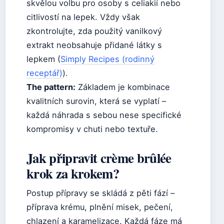
skvělou volbu pro osoby s celiakií nebo
citlivostí na lepek. Vždy však
zkontrolujte, zda použitý vanilkový
extrakt neobsahuje přidané látky s
lepkem (
Simply Recipes (rodinný
receptář)
).
The pattern:
Základem je kombinace
kvalitních surovin, která se vyplatí –
každá náhrada s sebou nese specifické
kompromisy v chuti nebo textuře.
Jak připravit crème brûlée
krok za krokem?
Postup přípravy se skládá z pěti fází –
příprava krému, plnění misek, pečení,
chlazení a karamelizace. Každá fáze má