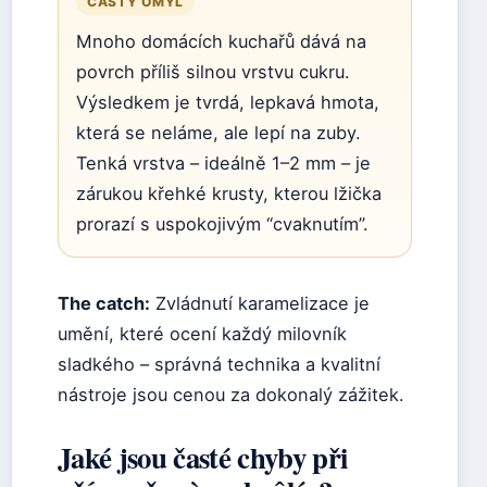
ČASTÝ OMYL
Mnoho domácích kuchařů dává na
povrch příliš silnou vrstvu cukru.
Výsledkem je tvrdá, lepkavá hmota,
která se neláme, ale lepí na zuby.
Tenká vrstva – ideálně 1–2 mm – je
zárukou křehké krusty, kterou lžička
prorazí s uspokojivým “cvaknutím”.
The catch:
Zvládnutí karamelizace je
umění, které ocení každý milovník
sladkého – správná technika a kvalitní
nástroje jsou cenou za dokonalý zážitek.
Jaké jsou časté chyby při