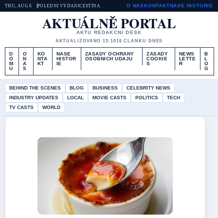
O NAS
KONTAKT
NASE HISTORIE
THU, AUG 6
POLEDNI VYDANI
CESTINA
AKTUÁLNĚ PORTAL
AKTU REDAKCNI DESK
AKTUALIZOVANO 15:10
16 CLANKU DNES
D
O
KO
NASE
ZASADY OCHRANY
ZASADY
NEWS
B
O
N
NTA
HISTOR
OSOBNICH UDAJU
COOKIE
LETTE
L
M
A
KT
IE
S
R
O
U
S
G
BEHIND THE SCENES
BLOG
BUSINESS
CELEBRITY NEWS
INDUSTRY UPDATES
LOCAL
MOVIE CASTS
POLITICS
TECH
TV CASTS
WORLD