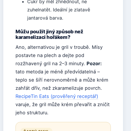
Cukr by měl zhnědnout, ne
zuhelnatět. Ideální je zlatavě
jantarová barva.
Můžu použít jiný způsob než
karamelizaci hořákem?
Ano, alternativou je gril v troubě. Mísy
postavte na plech a dejte pod
rozžhavený gril na 2–3 minuty.
Pozor:
tato metoda je méně předvídatelná –
teplo se šíří nerovnoměrně a může krém
zahřát dřív, než zkaramelizuje povrch.
RecipeTin Eats (prověřený receptář)
varuje, že gril může krém převařit a zničit
jeho strukturu.