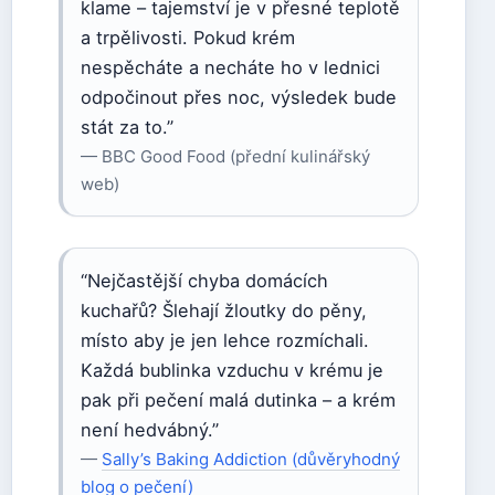
klame – tajemství je v přesné teplotě
a trpělivosti. Pokud krém
nespěcháte a necháte ho v lednici
odpočinout přes noc, výsledek bude
stát za to.”
— BBC Good Food (přední kulinářský
web)
“Nejčastější chyba domácích
kuchařů? Šlehají žloutky do pěny,
místo aby je jen lehce rozmíchali.
Každá bublinka vzduchu v krému je
pak při pečení malá dutinka – a krém
není hedvábný.”
—
Sally’s Baking Addiction (důvěryhodný
blog o pečení)