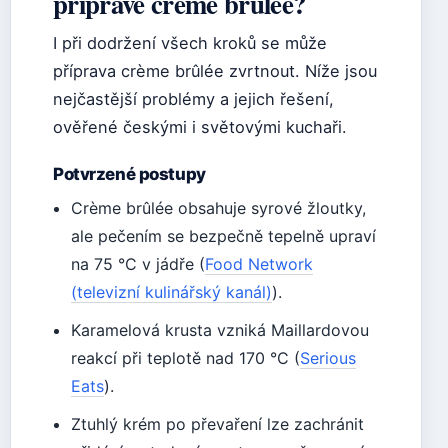
přípravě crème brûlée?
I při dodržení všech kroků se může
příprava crème brûlée zvrtnout. Níže jsou
nejčastější problémy a jejich řešení,
ověřené českými i světovými kuchaři.
Potvrzené postupy
Crème brûlée obsahuje syrové žloutky,
ale pečením se bezpečně tepelně upraví
na 75 °C v jádře (
Food Network
(televizní kulinářský kanál)
).
Karamelová krusta vzniká Maillardovou
reakcí při teplotě nad 170 °C (
Serious
Eats
).
Ztuhlý krém po převaření lze zachránit