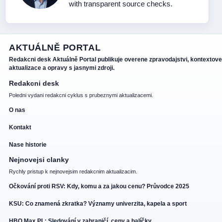
with transparent source checks.
AKTUÁLNĚ PORTAL
Redakcni desk Aktuálně Portal publikuje overene zpravodajstvi, kontextove
aktualizace a opravy s jasnymi zdroji.
Redakcni desk
Poledni vydani redakcni cyklus s prubeznymi aktualizacemi.
O nas
Kontakt
Nase historie
Nejnovejsi clanky
Rychly pristup k nejnovejsim redakcnim aktualizacim.
Očkování proti RSV: Kdy, komu a za jakou cenu? Průvodce 2025
KSU: Co znamená zkratka? Významy univerzita, kapela a sport
HBO Max PL: Sledování v zahraničí, ceny a balíčky