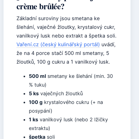
crème brûlée?
Základní suroviny jsou smetana ke
šlehání, vaječné žloutky, krystalový cukr,
vanilkový lusk nebo extrakt a špetka soli.
Vaření.cz (český kulinářský portál)
uvádí,
že na 4 porce stačí 500 ml smetany, 5
žloutků, 100 g cukru a 1 vanilkový lusk.
500 ml
smetany ke šlehání (min. 30
% tuku)
5 ks
vaječných žloutků
100 g
krystalového cukru (+ na
posypání)
1 ks
vanilkový lusk (nebo 2 lžičky
extraktu)
špetka
soli