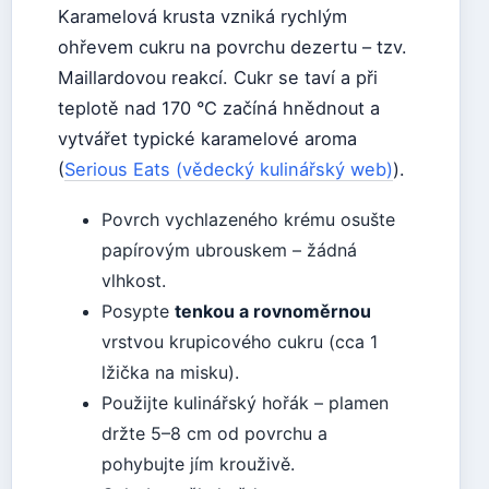
Karamelová krusta vzniká rychlým
ohřevem cukru na povrchu dezertu – tzv.
Maillardovou reakcí. Cukr se taví a při
teplotě nad 170 °C začíná hnědnout a
vytvářet typické karamelové aroma
(
Serious Eats (vědecký kulinářský web)
).
Povrch vychlazeného krému osušte
papírovým ubrouskem – žádná
vlhkost.
Posypte
tenkou a rovnoměrnou
vrstvou krupicového cukru (cca 1
lžička na misku).
Použijte kulinářský hořák – plamen
držte 5–8 cm od povrchu a
pohybujte jím krouživě.