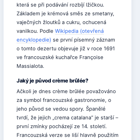
která se při podávání rozbíjí lžičkou.
Základem je krémová směs ze smetany,
vaječných žloutků a cukru, ochucená
vanilkou. Podle
Wikipedia (otevřená
encyklopedie)
se první písemný záznam
o tomto dezertu objevuje již v roce 1691
ve francouzské kuchařce Françoise
Massialota.
Jaký je původ crème brûlée?
Ačkoli je dnes crème brûlée považováno
za symbol francouzské gastronomie, o
jeho původ se vedou spory. Španělé
tvrdí, že jejich „crema catalana” je starší –
první zmínky pocházejí ze 14. století.
Francouzská verze se liší hlavně použitím