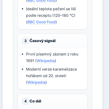
(
BBC Good Food
)
Ideální teplota pečení se liší
podle receptu (120–180 °C)
(
BBC Good Food
)
Časový signál
3
První písemný záznam z roku
1691 (
Wikipedia
)
Moderní verze karamelizace
hořákem od 20. století
(
Wikipedia
)
Co dál
4