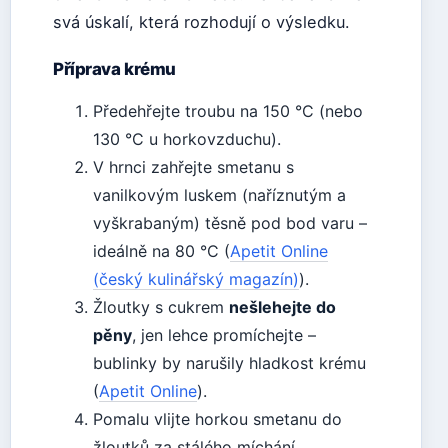
svá úskalí, která rozhodují o výsledku.
Příprava krému
Předehřejte troubu na 150 °C (nebo
130 °C u horkovzduchu).
V hrnci zahřejte smetanu s
vanilkovým luskem (naříznutým a
vyškrabaným) těsně pod bod varu –
ideálně na 80 °C (
Apetit Online
(český kulinářský magazín)
).
Žloutky s cukrem
nešlehejte do
pěny
, jen lehce promíchejte –
bublinky by narušily hladkost krému
(
Apetit Online
).
Pomalu vlijte horkou smetanu do
žloutků za stálého míchání.