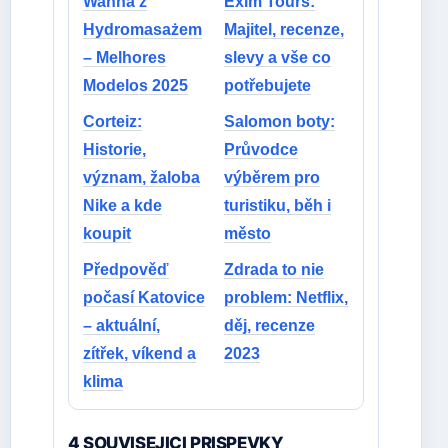
Wanna z
Exim Tours:
Hydromasażem
Majitel, recenze,
– Melhores
slevy a vše co
Modelos 2025
potřebujete
Corteiz:
Salomon boty:
Historie,
Průvodce
význam, žaloba
výběrem pro
Nike a kde
turistiku, běh i
koupit
město
Předpověď
Zdrada to nie
počasí Katovice
problem: Netflix,
– aktuální,
děj, recenze
zítřek, víkend a
2023
klima
4 SOUVISEJICI PRISPEVKY