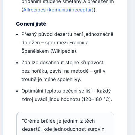
přidáním studené smetany a přecezením
(
Allrecipes (komunitní receptář)
).
Co není jisté
Přesný původ dezertu není jednoznačně
doložen – spor mezi Francií a
Španělskem (Wikipedia).
Zda lze dosáhnout stejné křupavosti
bez hořáku, závisí na metodě – gril v
troubě je méně spolehlivý.
Optimální teplota pečení se liší – každý
zdroj uvádí jinou hodnotu (120–180 °C).
“Crème brûlée je jedním z těch
dezertů, kde jednoduchost surovin