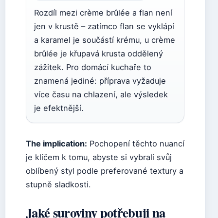
Rozdíl mezi crème brûlée a flan není
jen v krustě – zatímco flan se vyklápí
a karamel je součástí krému, u crème
brûlée je křupavá krusta oddělený
zážitek. Pro domácí kuchaře to
znamená jediné: příprava vyžaduje
více času na chlazení, ale výsledek
je efektnější.
The implication:
Pochopení těchto nuancí
je klíčem k tomu, abyste si vybrali svůj
oblíbený styl podle preferované textury a
stupně sladkosti.
Jaké suroviny potřebuji na