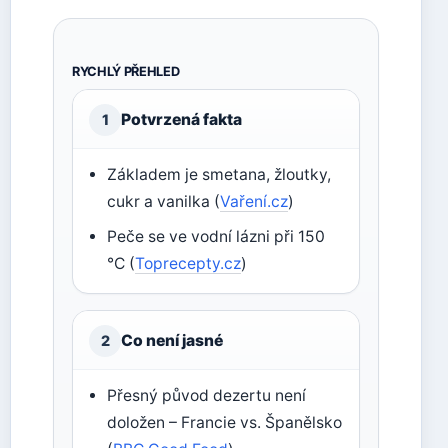
RYCHLÝ PŘEHLED
Potvrzená fakta
1
Základem je smetana, žloutky,
cukr a vanilka (
Vaření.cz
)
Peče se ve vodní lázni při 150
°C (
Toprecepty.cz
)
Co není jasné
2
Přesný původ dezertu není
doložen – Francie vs. Španělsko