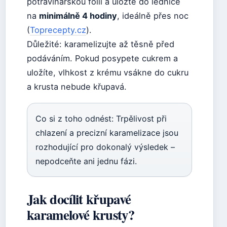
potravinářskou fólií a uložte do lednice
na
minimálně 4 hodiny
, ideálně přes noc
(
Toprecepty.cz
).
Důležité: karamelizujte až těsně před
podáváním. Pokud posypete cukrem a
uložíte, vlhkost z krému vsákne do cukru
a krusta nebude křupavá.
Co si z toho odnést: Trpělivost při
chlazení a precizní karamelizace jsou
rozhodující pro dokonalý výsledek –
nepodceňte ani jednu fázi.
Jak docílit křupavé
karamelové krusty?