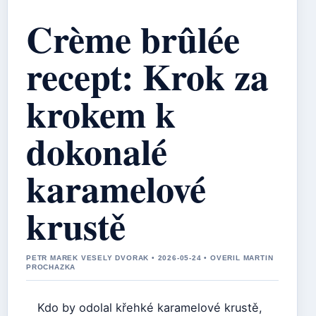
Crème brûlée
recept: Krok za
krokem k
dokonalé
karamelové
krustě
PETR MAREK VESELY DVORAK • 2026-05-24 • OVERIL MARTIN
PROCHAZKA
Kdo by odolal křehké karamelové krustě,