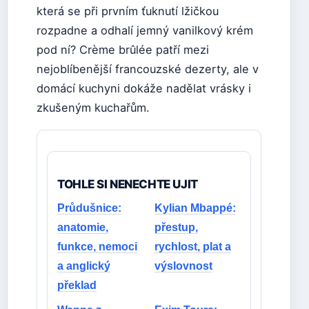
která se při prvním ťuknutí lžičkou
rozpadne a odhalí jemný vanilkový krém
pod ní? Crème brûlée patří mezi
nejoblíbenější francouzské dezerty, ale v
domácí kuchyni dokáže nadělat vrásky i
zkušeným kuchařům.
TOHLE SI NENECHTE UJIT
Průdušnice:
Kylian Mbappé:
anatomie,
přestup,
funkce, nemoci
rychlost, plat a
a anglický
výslovnost
překlad