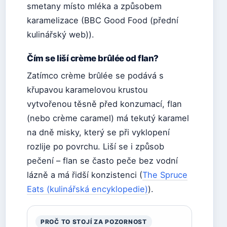
smetany místo mléka a způsobem
karamelizace (BBC Good Food (přední
kulinářský web)).
Čím se liší crème brûlée od flan?
Zatímco crème brûlée se podává s
křupavou karamelovou krustou
vytvořenou těsně před konzumací, flan
(nebo crème caramel) má tekutý karamel
na dně misky, který se při vyklopení
rozlije po povrchu. Liší se i způsob
pečení – flan se často peče bez vodní
lázně a má řidší konzistenci (
The Spruce
Eats (kulinářská encyklopedie)
).
PROČ TO STOJÍ ZA POZORNOST