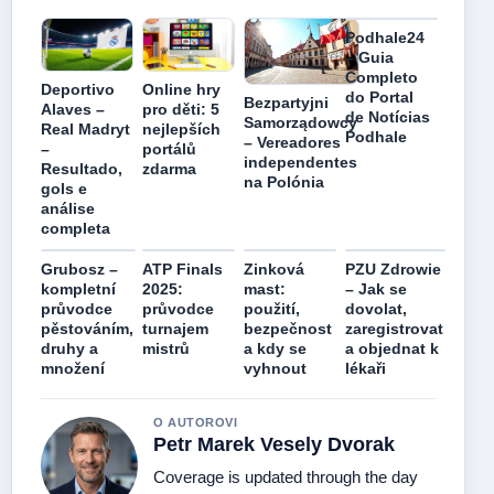
Podhale24
– Guia
Completo
Deportivo
Online hry
do Portal
Bezpartyjni
Alaves –
pro děti: 5
de Notícias
Samorządowcy
Real Madryt
nejlepších
Podhale
– Vereadores
–
portálů
independentes
Resultado,
zdarma
na Polónia
gols e
análise
completa
Grubosz –
ATP Finals
Zinková
PZU Zdrowie
kompletní
2025:
mast:
– Jak se
průvodce
průvodce
použití,
dovolat,
pěstováním,
turnajem
bezpečnost
zaregistrovat
druhy a
mistrů
a kdy se
a objednat k
množení
vyhnout
lékaři
O AUTOROVI
Petr Marek Vesely Dvorak
Coverage is updated through the day