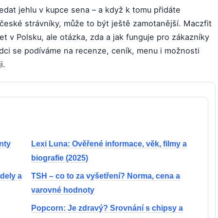
hledat jehlu v kupce sena – a když k tomu přidáte
 české strávníky, může to být ještě zamotanější. Maczfit
t v Polsku, ale otázka, zda a jak funguje pro zákazníky
dci se podíváme na recenze, ceník, menu i možnosti
i.
nty
Lexi Luna: Ověřené informace, věk, filmy a
biografie (2025)
dely a
TSH – co to za vyšetření? Norma, cena a
varovné hodnoty
Popcorn: Je zdravý? Srovnání s chipsy a