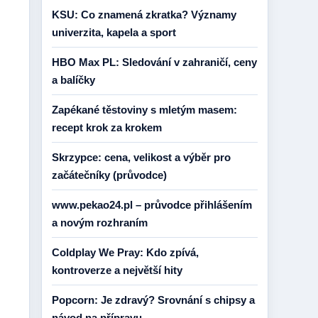
KSU: Co znamená zkratka? Významy
univerzita, kapela a sport
HBO Max PL: Sledování v zahraničí, ceny
a balíčky
Zapékané těstoviny s mletým masem:
recept krok za krokem
Skrzypce: cena, velikost a výběr pro
začátečníky (průvodce)
www.pekao24.pl – průvodce přihlášením
a novým rozhraním
Coldplay We Pray: Kdo zpívá,
kontroverze a největší hity
Popcorn: Je zdravý? Srovnání s chipsy a
návod na přípravu