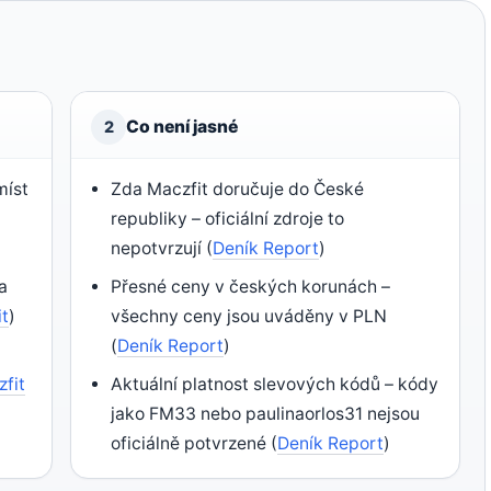
Co není jasné
2
míst
Zda Maczfit doručuje do České
republiky – oficiální zdroje to
nepotvrzují (
Deník Report
)
a
Přesné ceny v českých korunách –
it
)
všechny ceny jsou uváděny v PLN
(
Deník Report
)
fit
Aktuální platnost slevových kódů – kódy
jako FM33 nebo paulinaorlos31 nejsou
oficiálně potvrzené (
Deník Report
)