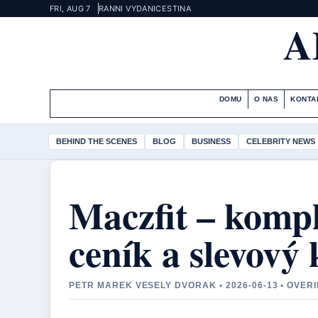
FRI, AUG 7
RANNI VYDANI
CESTINA
A
DOMU
O NAS
KONTA
BEHIND THE SCENES
BLOG
BUSINESS
CELEBRITY NEWS
Maczfit – kompl
ceník a slevový
PETR MAREK VESELY DVORAK • 2026-06-13 • OVER