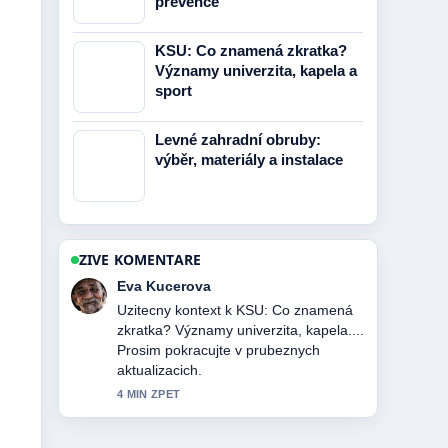
prevence
KSU: Co znamená zkratka?
Významy univerzita, kapela a
sport
Levné zahradní obruby:
výběr, materiály a instalace
ZIVE KOMENTARE
David Vesely
Pokryti tematu HBO Max PL: Sledování
v zahraničí, ceny... pusobi solidne a
snadno se sleduje.
6 MIN ZPET