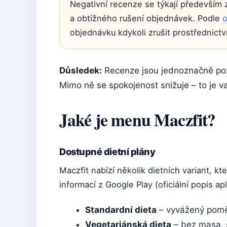
Negativní recenze se týkají především
a obtížného rušení objednávek. Podle
o
objednávku kdykoli zrušit prostřednictv
Důsledek:
Recenze jsou jednoznačně pozi
Mimo ně se spokojenost snižuje – to je v
Jaké je menu Maczfit?
Dostupné dietní plány
Maczfit nabízí několik dietních variant, kt
informací z Google Play (oficiální popis apl
Standardní dieta
– vyvážený pomě
Vegetariánská dieta
– bez masa, s