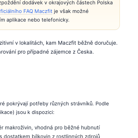
 zpoždění dodávek v okrajových částech Polska
ficiálního FAQ Maczfit
je však možné
ím aplikace nebo telefonicky.
tivní v lokalitách, kam Maczfit běžně doručuje.
arování pro případné zájemce z Česka.
eré pokrývají potřeby různých strávníků. Podle
ikace) jsou k dispozici:
r makroživin, vhodná pro běžné hubnutí
 dostatkem bílkovin z rostlinných zdrojů