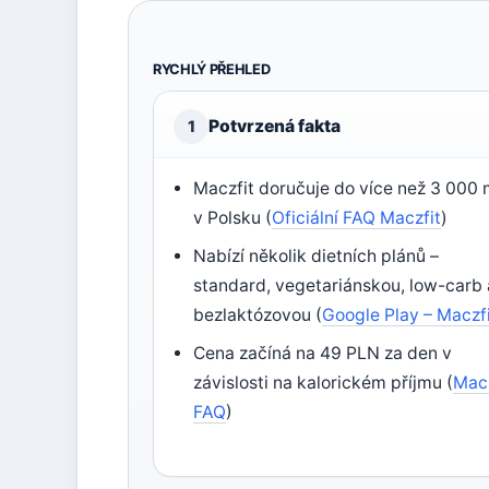
RYCHLÝ PŘEHLED
Potvrzená fakta
1
Maczfit doručuje do více než 3 000 
v Polsku (
Oficiální FAQ Maczfit
)
Nabízí několik dietních plánů –
standard, vegetariánskou, low-carb 
bezlaktózovou (
Google Play – Maczf
Cena začíná na 49 PLN za den v
závislosti na kalorickém příjmu (
Macz
FAQ
)