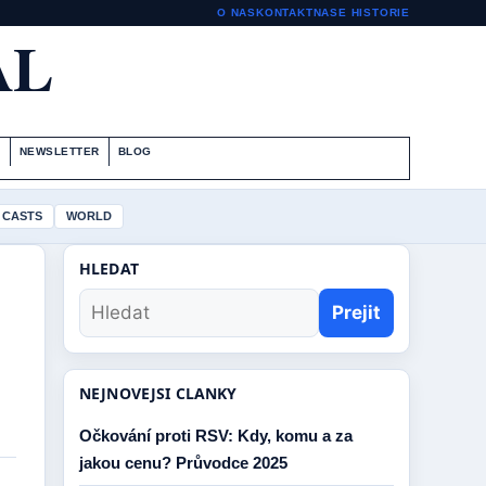
O NAS
KONTAKT
NASE HISTORIE
AL
S
NEWSLETTER
BLOG
 CASTS
WORLD
HLEDAT
Prejit
NEJNOVEJSI CLANKY
Očkování proti RSV: Kdy, komu a za
jakou cenu? Průvodce 2025