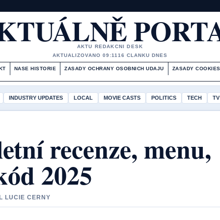
KTUÁLNĚ PORT
AKTU REDAKCNI DESK
AKTUALIZOVANO 09:11
16 CLANKU DNES
KT
NASE HISTORIE
ZASADY OCHRANY OSOBNICH UDAJU
ZASADY COOKIE
INDUSTRY UPDATES
LOCAL
MOVIE CASTS
POLITICS
TECH
TV
etní recenze, menu,
 kód 2025
IL LUCIE CERNY