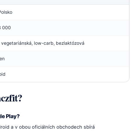
Polsko
3 000
 vegetariánská, low-carb, bezlaktózová
en
oid
czfit?
le Play?
droid a v obou oficiálních obchodech sbírá