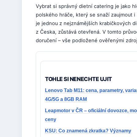
Vybrat si správný dietní catering je jako 
polského hráče, který se snaží zaujmout i
je jednou z nejznámějších krabičkových die
z Česka, zůstává otevřená. V tomto průvo
doručení – vše podložené ověřenými zdroj
TOHLE SI NENECHTE UJIT
Lenovo Tab M11: cena, parametry, varia
4G/5G a 8GB RAM
Leapmotor v ČR – oficiální dovozce, mo
ceny
KSU: Co znamená zkratka? Významy