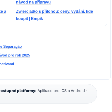
návod na přípravu
ze a
Zwierciadło s přílohou: ceny, vydání, kde
koupit | Empik
 de Separação
vod pro rok 2025
rnativami
ostupné platformy:
Aplikace pro iOS a Android ·