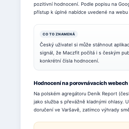
pozitivní hodnocení. Podle popisu na Googl
přístup k úplné nabídce uvedené na webu 
CO TO ZNAMENÁ
Český uživatel si může stáhnout aplikaci
signál, že Maczfit počítá i s českým p
konkrétní čísla hodnocení.
Hodnocení na porovnávacích webech (
Na polském agregátoru Deník Report (česk
jako služba s převážně kladnými ohlasy. Už
doručení ve Varšavě, zatímco výhrady sm