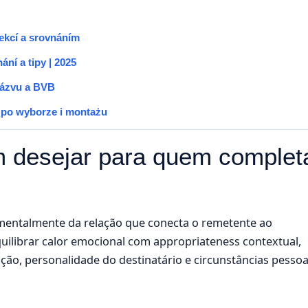
ekcí a srovnáním
ní a tipy | 2025
 názvu a BVB
 po wyborze i montażu
 desejar para quem complet
entalmente da relação que conecta o remetente ao
ilibrar calor emocional com appropriateness contextual,
ção, personalidade do destinatário e circunstâncias pessoa