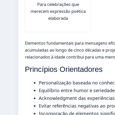
Para celebrações que
merecem expressão poética
elaborada
Elementos fundamentais para mensagens efic
acumuladas ao longo de cinco décadas e proje
relacionados à idade contribui para uma mens
Princípios Orientadores
Personalização baseada no conheci
Equilíbrio entre humor e seriedad
Acknowledgment das experiência
Evitar referências negativas ao p
Incorporação de elementos signific