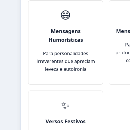
😄
Mensagens
Mens
Humorísticas
Pa
profun
Para personalidades
c
irreverentes que apreciam
leveza e autoironia
✨
Versos Festivos