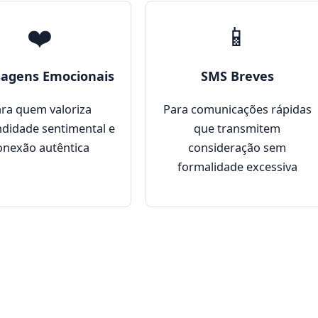
❤️
📱
agens Emocionais
SMS Breves
ra quem valoriza
Para comunicações rápidas
didade sentimental e
que transmitem
onexão autêntica
consideração sem
formalidade excessiva