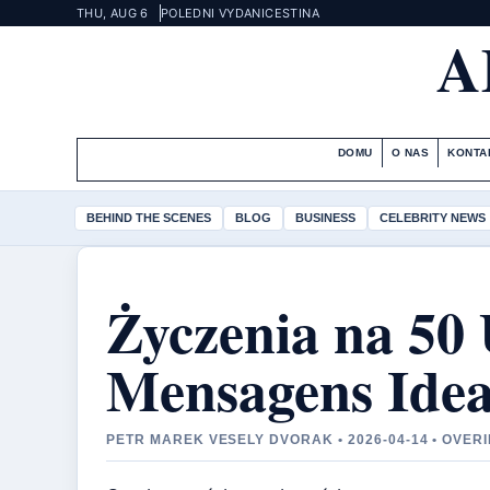
THU, AUG 6
POLEDNI VYDANI
CESTINA
A
DOMU
O NAS
KONTA
BEHIND THE SCENES
BLOG
BUSINESS
CELEBRITY NEWS
Życzenia na 50 
Mensagens Ideai
PETR MAREK VESELY DVORAK • 2026-04-14 • OVER