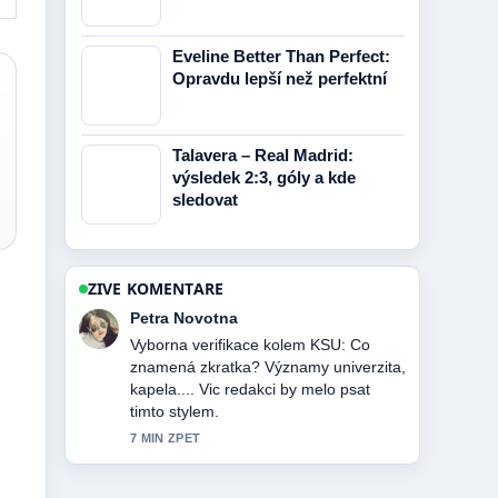
Eveline Better Than Perfect:
Opravdu lepší než perfektní
Talavera – Real Madrid:
výsledek 2:3, góly a kde
sledovat
ZIVE KOMENTARE
Jakub Dvorak
Skvele shrnuti k HBO Max PL:
Sledování v zahraničí, ceny.... Je to
nejprehlednejsi souhrn, ktery jsem
dnes videl.
9 MIN ZPET