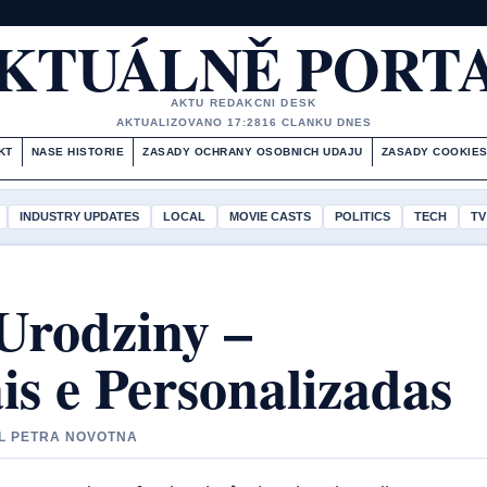
KTUÁLNĚ PORT
AKTU REDAKCNI DESK
AKTUALIZOVANO 17:28
16 CLANKU DNES
KT
NASE HISTORIE
ZASADY OCHRANY OSOBNICH UDAJU
ZASADY COOKIE
INDUSTRY UPDATES
LOCAL
MOVIE CASTS
POLITICS
TECH
TV
Urodziny –
s e Personalizadas
IL PETRA NOVOTNA