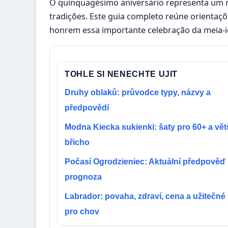
O quinquagésimo aniversário representa um m
tradições. Este guia completo reúne orienta
honrem essa importante celebração da meia-i
TOHLE SI NENECHTE UJIT
Druhy oblaků: průvodce typy, názvy a
předpovědí
Modna Kiecka sukienki: šaty pro 60+ a vět
břicho
Počasí Ogrodzieniec: Aktuální předpověď
prognoza
Labrador: povaha, zdraví, cena a užitečné
pro chov