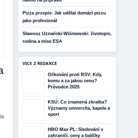
Pizza przepis: Jak udělat domácí pizzu
jako profesionál
Sławosz Uznański-Wiśniewski: životopis,
rodina a mise ESA
VICE Z REDAKCE
a
Očkování proti RSV: Kdy,
komu a za jakou cenu?
Průvodce 2025
KSU: Co znamená zkratka?
Významy univerzita, kapela a
sport
is
HBO Max PL: Sledování v
zahraničí, ceny a balíčky