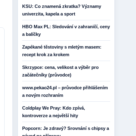
KSU: Co znamená zkratka? Významy
univerzita, kapela a sport
HBO Max PL: Sledování v zahraničí, ceny
a balíčky
Zapékané těstoviny s mletým masem:
recept krok za krokem
Skrzypce: cena, velikost a výběr pro
začátečníky (průvodce)
www.pekao24.pl – průvodce přihlášením
a novým rozhraním
Coldplay We Pray: Kdo zpívá,
kontroverze a největší hity
Popcorn: Je zdravý? Srovnání s chipsy a
návod na přípravu