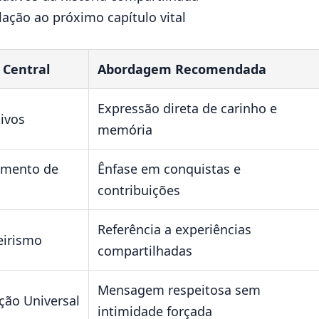
lação ao próximo capítulo vital
 Central
Abordagem Recomendada
Expressão direta de carinho e
tivos
memória
imento de
Ênfase em conquistas e
contribuições
Referência a experiências
irismo
compartilhadas
Mensagem respeitosa sem
ção Universal
intimidade forçada