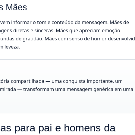
es Mães
 devem informar o tom e conteúdo da mensagem. Mães de
agens diretas e sinceras. Mães que apreciam emoção
undas de gratidão. Mães com senso de humor desenvolvi
 leveza.
stória compartilhada — uma conquista importante, um
 admirada — transformam uma mensagem genérica em uma
vas para pai e homens da