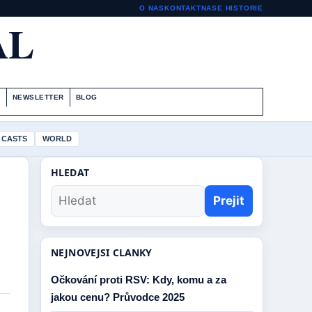
O NAS
KONTAKT
NASE HISTORIE
AL
S
NEWSLETTER
BLOG
 CASTS
WORLD
HLEDAT
Prejit
NEJNOVEJSI CLANKY
Očkování proti RSV: Kdy, komu a za
jakou cenu? Průvodce 2025