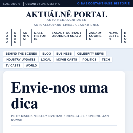
O NAS
KONTAKT
NASE HISTORIE
SUN, AUG 9
POLEDNI VYDANI
CESTINA
AKTUÁLNĚ PORTAL
AKTU REDAKCNI DESK
AKTUALIZOVANO 14:54
16 CLANKU DNES
D
O
KO
NASE
ZASADY OCHRANY
ZASADY
NEWS
B
O
N
NTA
HISTOR
OSOBNICH UDAJU
COOKIE
LETTE
L
M
A
KT
IE
S
R
O
U
S
G
BEHIND THE SCENES
BLOG
BUSINESS
CELEBRITY NEWS
INDUSTRY UPDATES
LOCAL
MOVIE CASTS
POLITICS
TECH
TV CASTS
WORLD
Envie-nos uma
dica
PETR MAREK VESELY DVORAK • 2026-04-06 • OVERIL JAN
NOVAK