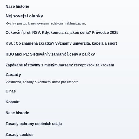
Nase historie
Nejnovejsi clanky
Rychly pristup k nejnovejsim redakcnim aktualizacim.
Očkování proti RSV: Kdy, komu a za jakou cenu? Průvodce 2025
KSU: Co znamená zkratka? Významy univerzita, kapela a sport
HBO Max PL: Sledování v zahraničí, ceny a balíčky
Zapékané těstoviny s mletým masem: recept krok za krokem
Zasady
Vlastnictvi, zasady a kontaktni mista pro ctenare.
O nas
Kontakt
Nase historie
Zasady ochrany osobnich udaju
Zasady cookies